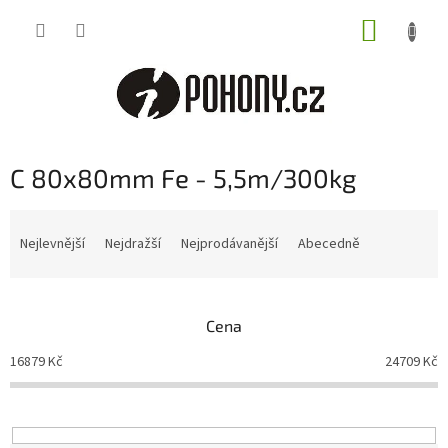
Přejít
NÁKUP
na
obsah
KOŠÍK
C 80x80mm Fe - 5,5m/300kg
Ř
a
Nejlevnější
Nejdražší
Nejprodávanější
Abecedně
z
e
n
Cena
í
p
16879
Kč
24709
Kč
r
o
d
u