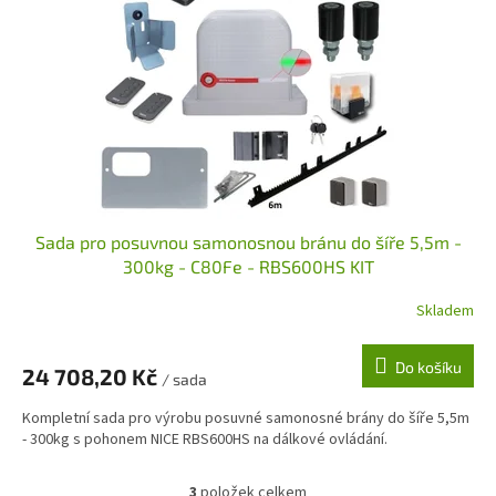
Sada pro posuvnou samonosnou bránu do šíře 5,5m -
300kg - C80Fe - RBS600HS KIT
Skladem
Do košíku
24 708,20 Kč
/ sada
Kompletní sada pro výrobu posuvné samonosné brány do šíře 5,5m
- 300kg s pohonem NICE RBS600HS na dálkové ovládání.
3
položek celkem