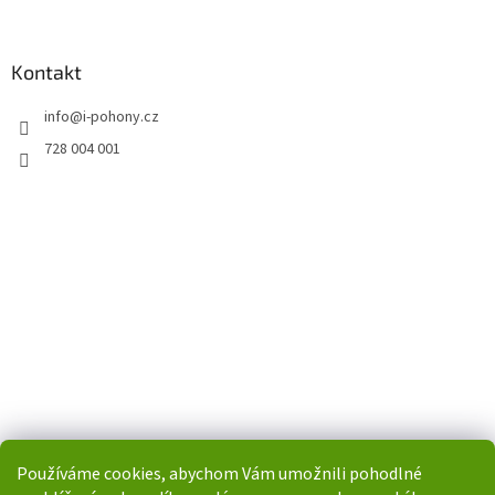
Kontakt
info
@
i-pohony.cz
728 004 001
Používáme cookies, abychom Vám umožnili pohodlné