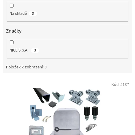
k
t
Na skladě
3
ů
Značky
NICE S.p.A.
3
Položek k zobrazení:
3
V
Kód:
5137
ý
p
i
s
p
r
o
d