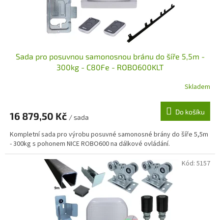
u
k
t
ů
Sada pro posuvnou samonosnou bránu do šíře 5,5m -
300kg - C80Fe - ROBO600KLT
Skladem
Do košíku
16 879,50 Kč
/ sada
Kompletní sada pro výrobu posuvné samonosné brány do šíře 5,5m
- 300kg s pohonem NICE ROBO600 na dálkové ovládání.
Kód:
5157