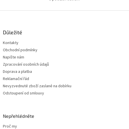
O
v
l
Z
á
á
d
p
a
a
Důležité
c
t
í
Kontakty
í
p
Obchodní podmínky
r
v
Napište nám
k
Zpracování osobních údajů
y
Doprava a platba
v
ý
Reklamační řád
p
Nevyzvednuté zboží zaslané na dobírku
i
Odstoupení od smlouvy
s
u
Nepřehlédněte
Proč my