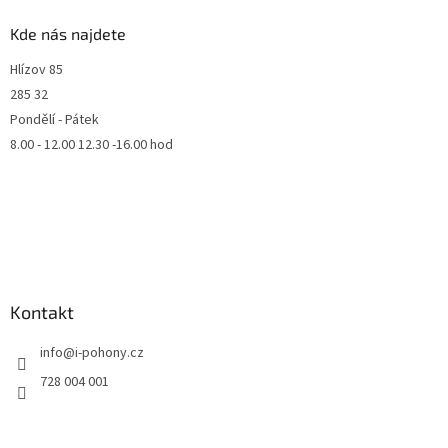
Kde nás najdete
Hlízov 85
285 32
Pondělí - Pátek
8.00 - 12.00 12.30 -16.00 hod
Kontakt
info
@
i-pohony.cz
728 004 001