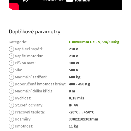
Doplňkové parametry
Kategorie
:
C 80x80mm Fe - 5,5m/300kg
?
Napájecí napětí
:
230 V
?
Napětí motorku
:
230 V
?
Příkon max.
:
300 W
?
Síla
:
500 N
?
Maximální zatížení
:
600 kg
?
Doporučená hmotnost brány
:
400 - 450 Kg
?
Maximální délka křídla
:
8 m
?
Rychlost
:
0,18 m/s
?
Stupeň ochrany
:
IP 44
?
Pracovní teplota
:
-20°C ... +50°C
?
Rozměry
:
330x210x303mm
?
Hmotnost
:
11 kg