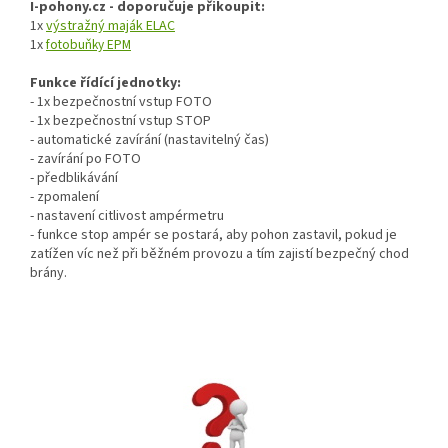
I-pohony.cz - doporučuje přikoupit:
1x
výstražný maják ELAC
1x
fotobuňky EPM
Funkce řídící jednotky:
- 1x bezpečnostní vstup FOTO
- 1x bezpečnostní vstup STOP
- automatické zavírání (nastavitelný čas)
- zavírání po FOTO
- předblikávání
- zpomalení
- nastavení citlivost ampérmetru
- funkce stop ampér se postará, aby pohon zastavil, pokud je
zatížen víc než při běžném provozu a tím zajistí bezpečný chod
brány.