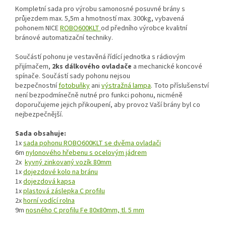
Kompletní sada pro výrobu samonosné posuvné brány s
průjezdem max. 5,5m a hmotností max. 300kg, vybavená
pohonem NICE
ROBO600KLT
od předního výrobce kvalitní
bránové automatizační techniky.
Součástí pohonu je vestavěná řídící jednotka s rádiovým
přijímačem,
2ks dálkového ovladače
a mechanické koncové
spínače. Součástí sady pohonu nejsou
bezpečnostní
fotobuňky
ani
výstražná lampa
. Toto příslušenství
není bezpodmínečně nutné pro funkci pohonu, nicméně
doporučujeme jejich přikoupení, aby provoz Vaší brány byl co
nejbezpečnější.
Sada obsahuje:
1x
sada pohonu ROBO600KLT se dvěma ovladači
6m
nylonového hřebenu s ocelovým jádrem
2x
kyvný zinkovaný vozík 80mm
1x
dojezdové kolo na bránu
1x
dojezdová kapsa
1x
plastová záslepka C profilu
2x
horní vodící rolna
9m
nosného C profilu Fe 80x80mm, tl. 5 mm