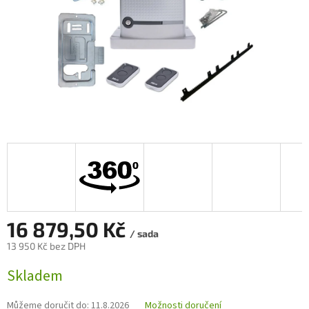
16 879,50 Kč
/ sada
13 950 Kč bez DPH
Měrná
Skladem
cena:
Můžeme doručit do:
11.8.2026
Možnosti doručení