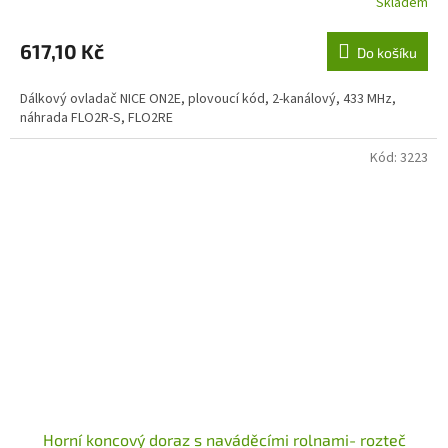
Skladem
617,10 Kč
Do košíku
Dálkový ovladač NICE ON2E, plovoucí kód, 2-kanálový, 433 MHz,
náhrada FLO2R-S, FLO2RE
Kód:
3223
Horní koncový doraz s naváděcími rolnami- rozteč