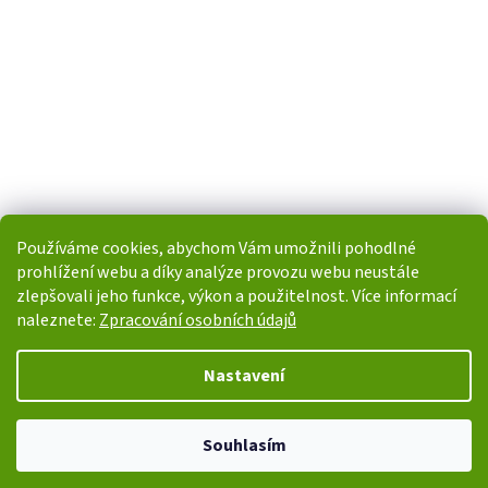
Používáme cookies, abychom Vám umožnili pohodlné
prohlížení webu a díky analýze provozu webu neustále
zlepšovali jeho funkce, výkon a použitelnost. Více informací
naleznete:
Zpracování osobních údajů
Vytvořil Shoptet
Nastavení
Copyright 2026
i-POHONY.cz
. Všechna práva vyhrazena.
Upravit
Souhlasím
nastavení cookies