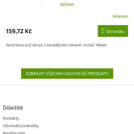
40mm
Skladem
159,72 Kč
Do košíku
Horní koncový doraz s naváděcími rolnami- rozteč 40mm
ZOBRAZIT VŠECHNY SOUVISEJÍCÍ PRODUKTY
Z
á
p
a
Důležité
t
Kontakty
í
Obchodní podmínky
Napište nám