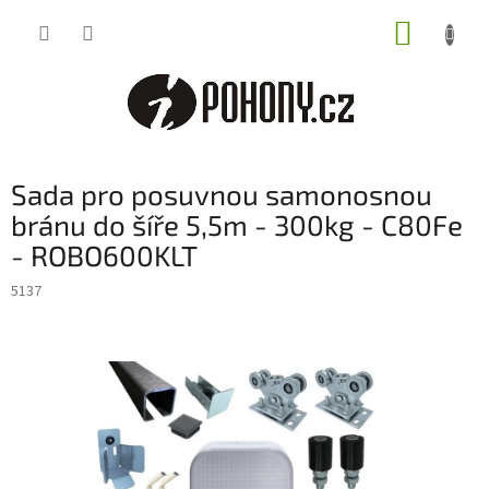
Přejít
NÁKUP
na
obsah
KOŠÍK
Sada pro posuvnou samonosnou
bránu do šíře 5,5m - 300kg - C80Fe
- ROBO600KLT
5137