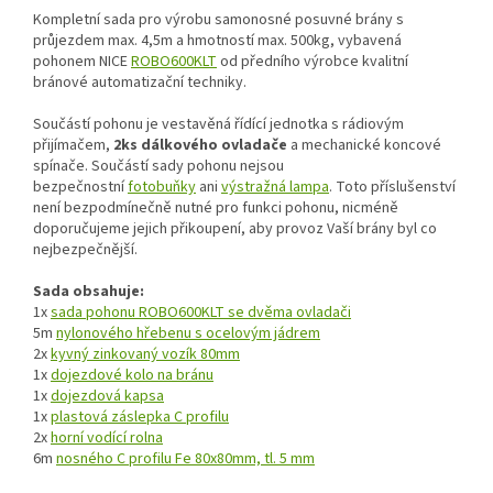
Kompletní sada pro výrobu samonosné posuvné brány s
průjezdem max. 4,5m a hmotností max. 500kg, vybavená
pohonem NICE
ROBO600KLT
od předního výrobce kvalitní
bránové automatizační techniky.
Součástí pohonu je vestavěná řídící jednotka s rádiovým
přijímačem,
2ks dálkového ovladače
a mechanické koncové
spínače. Součástí sady pohonu nejsou
bezpečnostní
fotobuňky
ani
výstražná lampa
. Toto příslušenství
není bezpodmínečně nutné pro funkci pohonu, nicméně
doporučujeme jejich přikoupení, aby provoz Vaší brány byl co
nejbezpečnější.
Sada obsahuje:
1x
sada pohonu ROBO600KLT se dvěma ovladači
5m
nylonového hřebenu s ocelovým jádrem
2x
kyvný zinkovaný vozík 80mm
1x
dojezdové kolo na bránu
1x
dojezdová kapsa
1x
plastová záslepka C profilu
2x
horní vodící rolna
6m
nosného C profilu Fe 80x80mm, tl. 5 mm