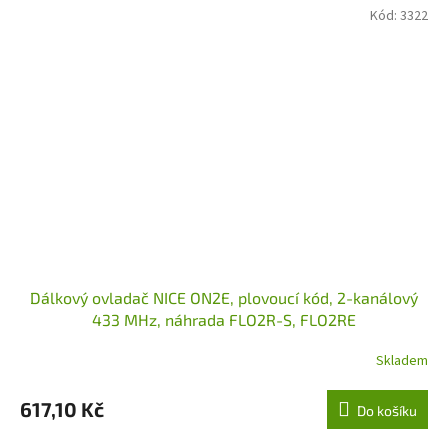
Kód:
3322
Dálkový ovladač NICE ON2E, plovoucí kód, 2-kanálový
433 MHz, náhrada FLO2R-S, FLO2RE
Skladem
617,10 Kč
Do košíku