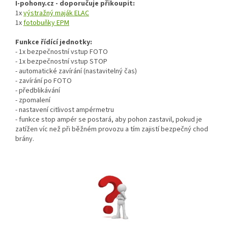
I-pohony.cz - doporučuje přikoupit:
1x
výstražný maják ELAC
1x
fotobuňky EPM
Funkce řídící jednotky:
- 1x bezpečnostní vstup FOTO
- 1x bezpečnostní vstup STOP
- automatické zavírání (nastavitelný čas)
- zavírání po FOTO
- předblikávání
- zpomalení
- nastavení citlivost ampérmetru
- funkce stop ampér se postará, aby pohon zastavil, pokud je
zatížen víc než při běžném provozu a tím zajistí bezpečný chod
brány.