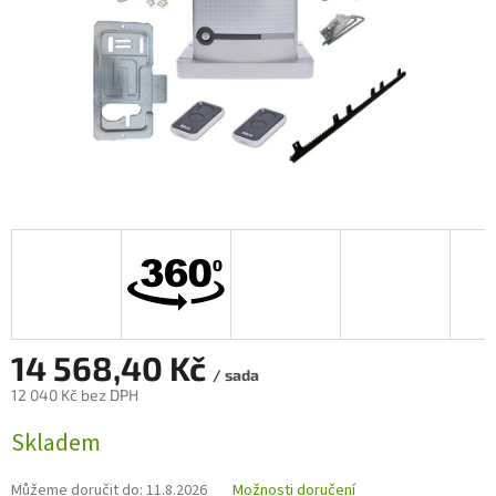
14 568,40 Kč
/ sada
12 040 Kč bez DPH
Měrná
Skladem
cena:
Můžeme doručit do:
11.8.2026
Možnosti doručení