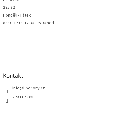
285 32
Pondělí - Pátek
8.00 - 12.00 12.30 -16.00 hod
Kontakt
info
@
i-pohony.cz
728 004 001