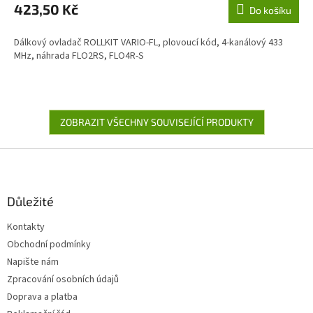
423,50 Kč
Do košíku
Dálkový ovladač ROLLKIT VARIO-FL, plovoucí kód, 4-kanálový 433
MHz, náhrada FLO2RS, FLO4R-S
ZOBRAZIT VŠECHNY SOUVISEJÍCÍ PRODUKTY
Z
á
p
a
Důležité
t
Kontakty
í
Obchodní podmínky
Napište nám
Zpracování osobních údajů
Doprava a platba