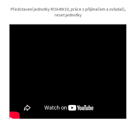
Představení jednotky ROA40r10, práce s přijímačem a ovladači,
reset jednotky