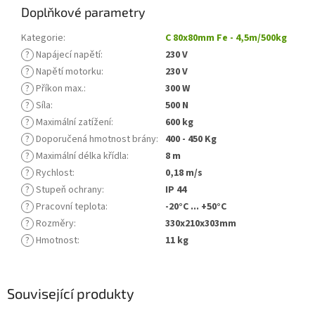
Doplňkové parametry
Kategorie
:
C 80x80mm Fe - 4,5m/500kg
?
Napájecí napětí
:
230 V
?
Napětí motorku
:
230 V
?
Příkon max.
:
300 W
?
Síla
:
500 N
?
Maximální zatížení
:
600 kg
?
Doporučená hmotnost brány
:
400 - 450 Kg
?
Maximální délka křídla
:
8 m
?
Rychlost
:
0,18 m/s
?
Stupeň ochrany
:
IP 44
?
Pracovní teplota
:
-20°C ... +50°C
?
Rozměry
:
330x210x303mm
?
Hmotnost
:
11 kg
Související produkty