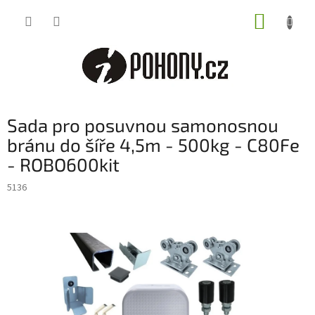
Přejít
NÁKUP
na
obsah
KOŠÍK
Sada pro posuvnou samonosnou
bránu do šíře 4,5m - 500kg - C80Fe
- ROBO600kit
5136