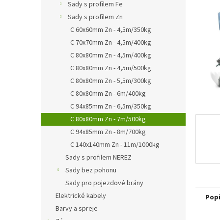
a
Sady s profilem Fe
n
Sady s profilem Zn
e
C 60x60mm Zn - 4,5m/350kg
l
C 70x70mm Zn - 4,5m/400kg
C 80x80mm Zn - 4,5m/400kg
C 80x80mm Zn - 4,5m/500kg
C 80x80mm Zn - 5,5m/300kg
C 80x80mm Zn - 6m/400kg
C 94x85mm Zn - 6,5m/350kg
C 80x80mm Zn - 7m/500kg
C 94x85mm Zn - 8m/700kg
C 140x140mm Zn - 11m/1000kg
Sady s profilem NEREZ
Sady bez pohonu
Sady pro pojezdové brány
Elektrické kabely
Pop
Barvy a spreje