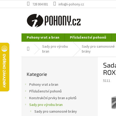
Přejít
728 004 001
info@i-pohony.cz
na
obsah
Pohony vrat a bran
Příslušenství pohonů
Nerezové polotovary
Hutní materiál
Sady pro výrobu
Sady pro samonosné
Domů
bran
brány
P
Sad
o
Přeskočit
s
ROX
Kategorie
kategorie
t
5111
r
Pohony vrat a bran
a
Příslušenství pohonů
n
Konstrukční prvky bran a plotů
n
í
Sady pro výrobu bran
p
Sady pro samonosné brány