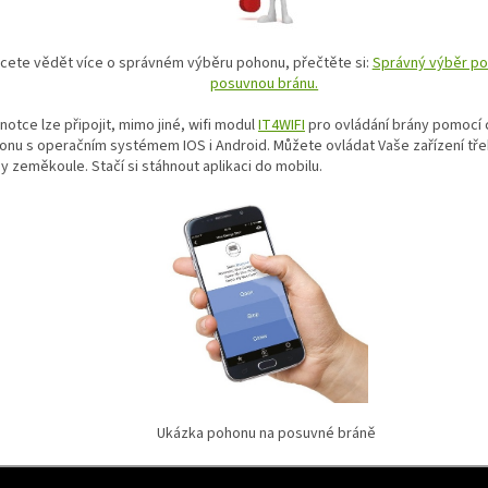
cete vědět více o správném výběru pohonu, přečtěte si:
Správný výběr po
posuvnou bránu.
notce lze připojit, mimo jiné, wifi modul
IT4WIFI
pro ovládání brány pomocí 
fonu s operačním systémem IOS i Android. Můžete ovládat Vaše zařízení tře
y zeměkoule. Stačí si stáhnout aplikaci do mobilu.
Ukázka pohonu na posuvné bráně