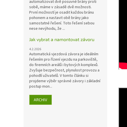
automatizovat dvě posuvné brány proti
sobě, máme v zásadě dvě možnosti.
První možností je osadit každou bránu
pohonem a nastavit obě brány jako
samostatné řešení. Toto řešení sebou
nese nevýhodu, že ...
Jak vybrat a namontovat závoru
4.2.2026
Automatická vjezdová závora je ideálním
řešením pro řízení vjezdu na parkoviště,
do firemních areálů i bytových komplexů.
Zvyšuje bezpečnost, plynulost provozu a
pohodlí uživatelů. V tomto článku si
projdeme výběr správné závory i základní
postup mon...
ARCHIV