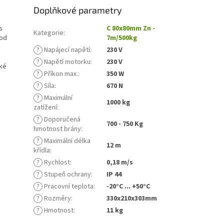
Doplňkové parametry
s
C 80x80mm Zn -
Kategorie
:
 od
7m/500kg
?
Napájecí napětí
:
230 V
?
Napětí motorku
:
230 V
cké
?
Příkon max.
:
350 W
?
Síla
:
670 N
?
Maximální
1000 kg
zatížení
:
?
Doporučená
700 - 750 Kg
hmotnost brány
:
?
Maximální délka
12 m
křídla
:
?
Rychlost
:
0,18 m/s
?
Stupeň ochrany
:
IP 44
?
Pracovní teplota
:
-20°C ... +50°C
?
Rozměry
:
330x210x303mm
?
Hmotnost
:
11 kg