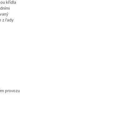
ou křídla
adními
ovaný
e z řady
žném provozu