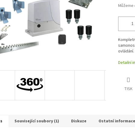
Můžeme d
Kompletn
samonosn
ovládání.
Detailní 
TISK
is
Související soubory (1)
Diskuze
Ostatní informac