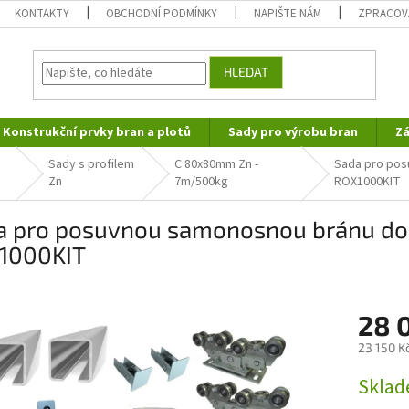
KONTAKTY
OBCHODNÍ PODMÍNKY
NAPIŠTE NÁM
ZPRACOV
HLEDAT
Konstrukční prvky bran a plotů
Sady pro výrobu bran
Zá
Sady s profilem
C 80x80mm Zn -
Sada pro pos
Zn
7m/500kg
ROX1000KIT
a pro posuvnou samonosnou bránu do 
1000KIT
28 
23 150 K
Měrná
Skla
cena: