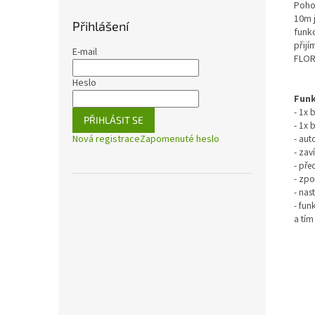
Poho
10m 
Přihlášení
funk
přijí
E-mail
FLOR
Heslo
Funk
- 1x 
PŘIHLÁSIT SE
- 1x 
- aut
Nová registrace
Zapomenuté heslo
- zav
- pře
- zp
- nas
- fun
a tím