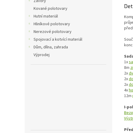
Závory
Det
Kované polotovary
Hutní materiál
Komp
průj
Hliníkové polotovary
před
Nerezové polotovary
Souč
Spojovací a kotvící materiál
konc
Dům, dílna, zahrada
Výprodej
Sada
1x
sa
8m
z
2x
dv
2x
do
2x
do
4x
ho
12m
I-po
Bezp
Výst
Před