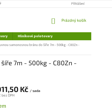
ÁNÍ OSOBNÍCH ÚDAJŮ
DOPRAVA A PLATBA
Přihlášení
REKLAMAČNÍ ŘÁD
NÁKUPNÍ
Prázdný košík
KOŠÍK
vory
Hliníkové polotovary
uvnou samonosnou bránu do šíře 7m - 500kg - C80Zn -
šíře 7m - 500kg - C80Zn -
011,50 Kč
/ sada
č bez DPH
dem