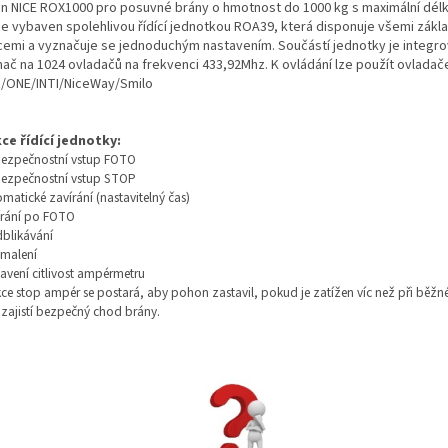
n NICE ROX1000 pro posuvné brány o hmotnost do 1000 kg s maximální délk
je vybaven spolehlivou řídící jednotkou ROA39, která disponuje všemi zákl
cemi a vyznačuje se jednoduchým nastavením. Součástí jednotky je integr
mač na 1024 ovladačů na frekvenci 433,92Mhz. K ovládání lze použít ovladač
/ONE/INTI/NiceWay/Smilo
ce řídící jednotky:
bezpečnostní vstup FOTO
bezpečnostní vstup STOP
omatické zavírání (nastavitelný čas)
írání po FOTO
dblikávání
omalení
tavení citlivost ampérmetru
kce stop ampér se postará, aby pohon zastavil, pokud je zatížen víc než při bě
 zajistí bezpečný chod brány.