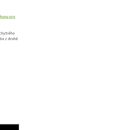
honu pro
chytrého
ba z druhé