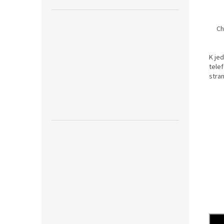
Ch
K jed
tele
stran