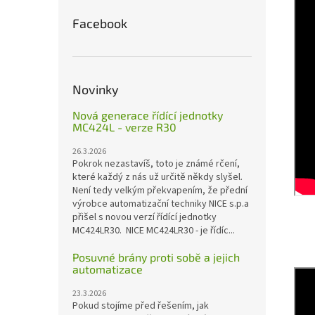
Facebook
Novinky
Nová generace řídící jednotky
MC424L - verze R30
26.3.2026
Pokrok nezastavíš, toto je známé rčení,
které každý z nás už určitě někdy slyšel.
Není tedy velkým překvapením, že přední
výrobce automatizační techniky NICE s.p.a
přišel s novou verzí řídící jednotky
MC424LR30. NICE MC424LR30 - je řídíc...
Posuvné brány proti sobě a jejich
automatizace
23.3.2026
Pokud stojíme před řešením, jak