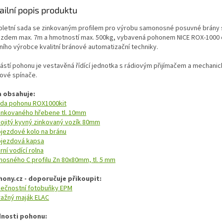
ailní popis produktu
letní sada se zinkovaným profilem pro výrobu samonosné posuvné brány 
ezdem max. 7m a hmotností max. 500kg, vybavená pohonem NICE ROX-1000
ního výrobce kvalitní bránové automatizační techniky.
ástí pohonu je vestavěná řídící jednotka s rádiovým přijímačem a mechani
ové spínače.
 obsahuje:
da pohonu ROX1000kit
inkovaného hřebene tl. 10mm
ojitý kyvný zinkovaný vozík 80mm
jezdové kolo na bránu
jezdová kapsa
rní vodící rolna
nosného C profilu Zn 80x80mm, tl. 5 mm
hony.cz - doporučuje přikoupit:
ečnostní fotobuňky EPM
ražný maják ELAC
nosti pohonu: