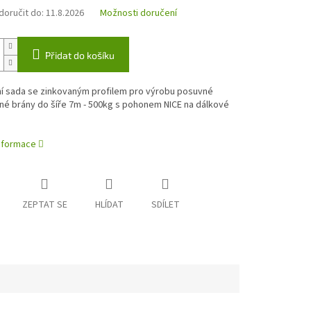
oručit do:
11.8.2026
Možnosti doručení
Přidat do košíku
í sada se zinkovaným profilem pro výrobu posuvné
é brány do šíře 7m - 500kg s pohonem NICE na dálkové
informace
ZEPTAT SE
HLÍDAT
SDÍLET
e