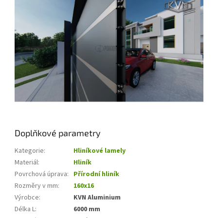
Doplňkové parametry
Kategorie
:
Hliníkové lamely
Materiál
:
Hliník
Povrchová úprava
:
Přírodní hliník
Rozměry v mm
:
160x16
Výrobce
:
KVN Aluminium
Délka L
:
6000 mm