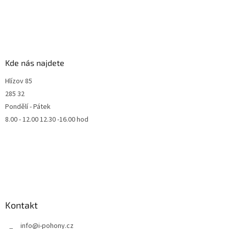
Kde nás najdete
Hlízov 85
285 32
Pondělí - Pátek
8.00 - 12.00 12.30 -16.00 hod
Kontakt
info
@
i-pohony.cz