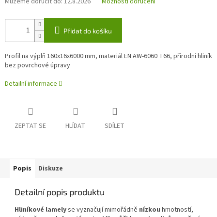
Můžeme doručit do:
12.8.2026
Možnosti doručení
Přidat do košíku
Profil na výplň 160x16x6000 mm, materiál EN AW-6060 T66, přírodní hliník
bez povrchové úpravy
Detailní informace
ZEPTAT SE
HLÍDAT
SDÍLET
Popis
Diskuze
Detailní popis produktu
Hliníkové lamely
se vyznačují mimořádně
nízkou
hmotností,