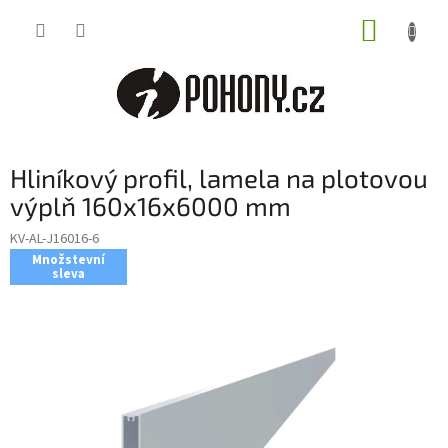
Přejít
NÁKUP
na
obsah
KOŠÍK
Hliníkový profil, lamela na plotovou
výplň 160x16x6000 mm
KV-AL-J16016-6
Množstevní
sleva