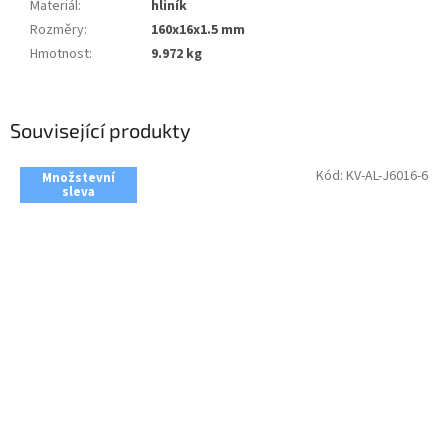
Materiál
:
hliník
Rozměry
:
160x16x1.5 mm
Hmotnost
:
9.972 kg
Související produkty
Kód:
KV-AL-J6016-6
Množstevní
sleva