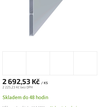
2 692,53 Kč
/ KS
2 225,23 Kč bez DPH
Měrná
Skladem do 48 hodin
cena: