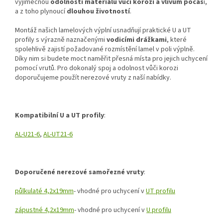
výjimečnou
odolností materiálu vůči korozi a vlivům počas
í,
a z toho plynoucí
dlouhou životností
.
Montáž našich lamelových výplní usnadňují praktické U a UT
profily s výrazně naznačenými
vodicími drážkami
, které
spolehlivě zajistí požadované rozmístění lamel v poli výplně.
Díky nim si budete moct naměřit přesná místa pro jejich uchycení
pomocí vrutů. Pro dokonalý spoj a odolnost vůči korozi
doporučujeme použít nerezové vruty z naší nabídky.
Kompatibilní U a UT profily
:
AL-U21-6
,
AL-UT21-6
Doporučené nerezové samořezné vruty
:
půlkulaté 4,2x19mm
- vhodné pro uchycení v
UT profilu
zápustné 4,2x19mm
- vhodné pro uchycení v
U profilu