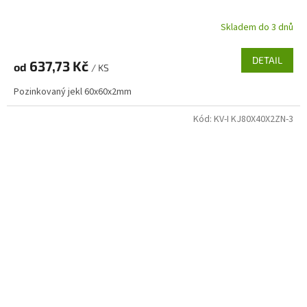
Skladem do 3 dnů
DETAIL
637,73 Kč
od
/ KS
Pozinkovaný jekl 60x60x2mm
Kód:
KV-I KJ80X40X2ZN-3