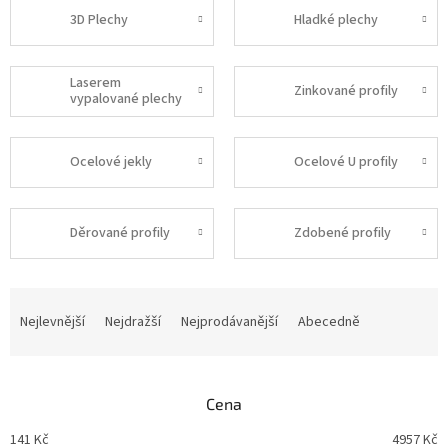
3D Plechy
Hladké plechy
Laserem
Zinkované profily
vypalované plechy
Ocelové jekly
Ocelové U profily
Děrované profily
Zdobené profily
Ř
a
Nejlevnější
Nejdražší
Nejprodávanější
Abecedně
z
e
n
Cena
í
p
141
Kč
4957
Kč