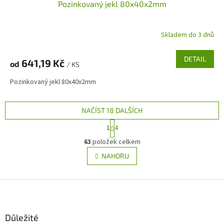
Pozinkovaný jekl 80x40x2mm
Skladem do 3 dnů
DETAIL
641,19 Kč
od
/ KS
Pozinkovaný jekl 80x40x2mm
NAČÍST 18 DALŠÍCH
S
1
4
t
O
r
63
položek celkem
v
á
l
NAHORU
n
á
k
d
o
v
Z
a
á
c
á
n
í
p
í
p
a
Důležité
r