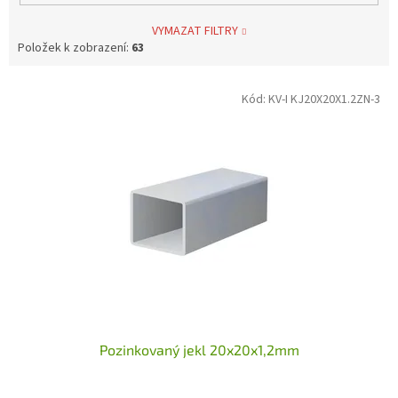
VYMAZAT FILTRY
Položek k zobrazení:
63
V
Kód:
KV-I KJ20X20X1.2ZN-3
ý
p
i
s
p
r
o
d
u
k
t
ů
Pozinkovaný jekl 20x20x1,2mm