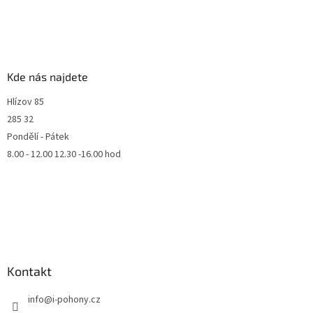
Kde nás najdete
Hlízov 85
285 32
Pondělí - Pátek
8.00 - 12.00 12.30 -16.00 hod
Kontakt
info
@
i-pohony.cz