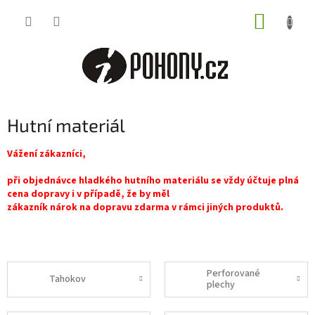
Přejít
NÁKUP
na
obsah
KOŠÍK
Hutní materiál
Vážení zákazníci,
při objednávce hladkého hutního materiálu se vždy účtuje plná
cena dopravy i v případě, že by měl
zákazník nárok na dopravu zdarma v rámci jiných produktů.
Perforované
Tahokov
plechy