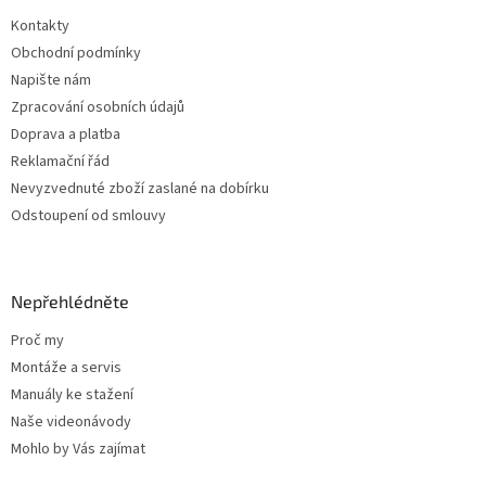
t
v
Kontakty
í
k
Obchodní podmínky
y
v
Napište nám
ý
Zpracování osobních údajů
p
Doprava a platba
i
s
Reklamační řád
u
Nevyzvednuté zboží zaslané na dobírku
Odstoupení od smlouvy
Nepřehlédněte
Proč my
Montáže a servis
Manuály ke stažení
Naše videonávody
Mohlo by Vás zajímat