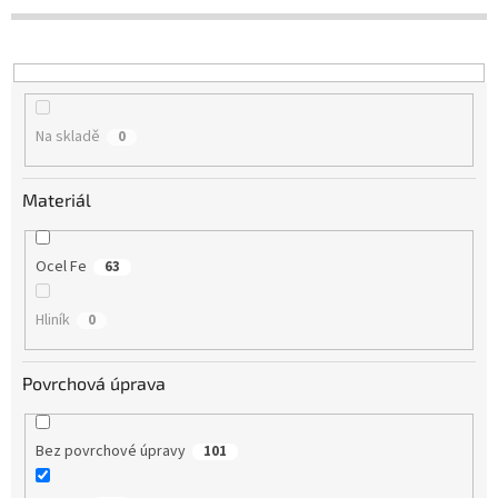
r
o
d
u
k
t
Na skladě
0
ů
Materiál
Ocel Fe
63
Hliník
0
Povrchová úprava
Bez povrchové úpravy
101