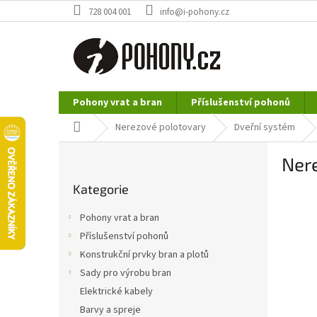
Přejít
728 004 001
info@i-pohony.cz
na
obsah
Pohony vrat a bran
Příslušenství pohonů
Nerezové polotovary
Hutní materiál
Domů
Nerezové polotovary
Dveřní systém
P
Nere
o
Přeskočit
s
Kategorie
kategorie
t
r
Pohony vrat a bran
a
Příslušenství pohonů
n
Konstrukční prvky bran a plotů
n
í
Sady pro výrobu bran
p
Elektrické kabely
a
Barvy a spreje