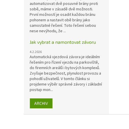
automatizovat dvě posuvné brány proti
sobě, máme v zásadě dvě možnosti.
První možností je osadit každou bránu
pohonem a nastavit obě brány jako
samostatné řešení. Toto řešení sebou
nese nevýhodu, že ...
Jak vybrat a namontovat závoru
4.2.2026
Automatická vjezdová závora je ideálním
řešením pro řízení vjezdu na parkoviště,
do firemních areálů i bytových komplexů.
Zvyšuje bezpečnost, plynulost provozu a
pohodlí uživatelů. V tomto článku si
projdeme výběr správné závory i základní
postup mon...
ARCHIV
Z
á