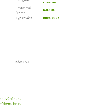
Kategorie
:
rozetou
Povrchová
RAL9005
úprava
:
Typ kování
:
klika-klika
Kód:
3723
 kování klika-
štítkem, brus