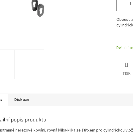
Oboustran
cylindric
Detailní 
TISK
is
Diskuze
ailní popis produktu
stranné nerezové kování, rovná klika-klika se štítkem pro cylindrickou vlo