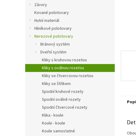
n
Závory
e
Kované polotovary
l
Hutní materiál
Hliníkové polotovary
Nerezové polotovary
Bránový systém
Dveřní systém
Kliky s kruhovou rozetou
Kliky s oválnou rozetou
Kliky se čtvercovou rozetou
Kliky se štítkem
Spodní kruhové rozety
Spodní oválné rozety
Pop
Spodní čtvercové rozety
Klika - koule
Det
Koule - koule
Koule samostatné
Obou