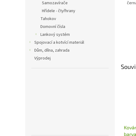
Samozavírače
čern
Hřídele - čtyřhrany
Tahokov
Domovní čísla
Lankový systém
Spojovací a kotvící materiál
Dům, dílna, zahrada
Výprodej
Souvi
Kován
barv