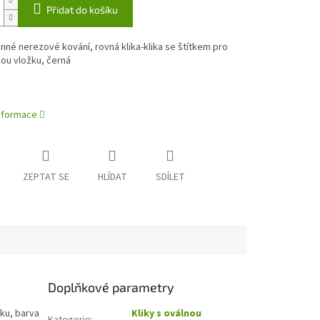
Přidat do košíku
né nerezové kování, rovná klika-klika se štítkem pro
kou vložku, černá
informace
ZEPTAT SE
HLÍDAT
SDÍLET
Doplňkové parametry
žku, barva
Kliky s oválnou