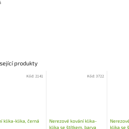
á
sející produkty
Kód:
2141
Kód:
3722
í klika-klika, černá
Nerezové kování klika-
Nerezové
a
klika se štítkem, barva
klika se 