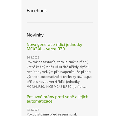
Facebook
Novinky
Nová generace řídící jednotky
MC424L - verze R30
26.3.2026
Pokrok nezastavíš, toto je známé rčení,
které každý z nás už určitě někdy slyšel.
Není tedy velkým překvapením, že přední
výrobce automatizační techniky NICE s.p.a
přišel s novou verzí řídící jednotky
MC424LR30. NICE MC424LR30 - je řídíc...
Posuvné brány proti sobě a jejich
automatizace
23.3.2026
Pokud stojíme před řešením, jak