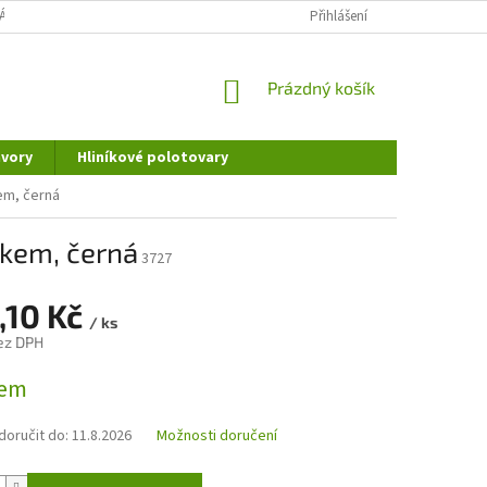
ÁNÍ OSOBNÍCH ÚDAJŮ
DOPRAVA A PLATBA
Přihlášení
REKLAMAČNÍ ŘÁD
NÁKUPNÍ
Prázdný košík
KOŠÍK
vory
Hliníkové polotovary
kem, černá
tkem, černá
3727
,10 Kč
/ ks
ez DPH
dem
oručit do:
11.8.2026
Možnosti doručení