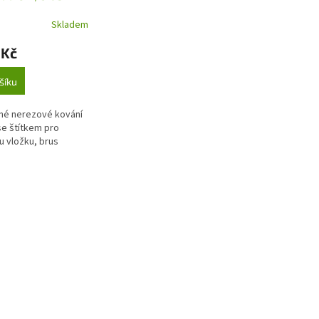
Skladem
 Kč
šíku
né nerezové kování
 se štítkem pro
ou vložku, brus