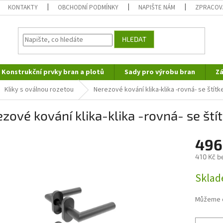
KONTAKTY
OBCHODNÍ PODMÍNKY
NAPIŠTE NÁM
ZPRACOV
HLEDAT
Konstrukční prvky bran a plotů
Sady pro výrobu bran
Zá
Kliky s oválnou rozetou
Nerezové kování klika-klika -rovná- se štít
zové kování klika-klika -rovná- se ští
496
410 Kč b
Měrná
Skla
cena:
Můžeme d