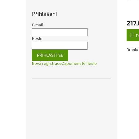
Přihlášení
217,
E-mail
D
Heslo
Branko
PŘIHLÁSIT SE
Nová registrace
Zapomenuté heslo