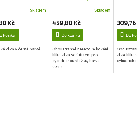
černá
Skladem
Skladem
80 Kč
459,80 Kč
309,76
o košíku
Do košíku
Do ko
vá klika v černé barvě.
Oboustranné nerezové kování
Oboustran
klika-klika se štítkem pro
klika-klika
cylindrickou vložku, barva
cylindrick
černá