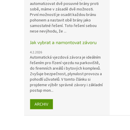
automatizovat dvě posuvné brány proti
sobě, máme v zásadě dvě možnosti.
První možností je osadit každou bránu
pohonem a nastavit obě brány jako
samostatné řešení. Toto řešení sebou
nese nevýhodu, že ...
Jak vybrat a namontovat závoru
4.2.2026
Automatická vjezdová závora je ideálním
řešením pro řízení vjezdu na parkoviště,
do firemních areálů i bytových komplexů.
Zvyšuje bezpečnost, plynulost provozu a
pohodlí uživatelů. V tomto článku si
projdeme výběr správné závory i základní
postup mon...
ARCHIV
Z
á