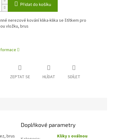
Přidat do košíku
né nerezové kování klika-klika se štítkem pro
kou vložku, brus
informace
ZEPTAT SE
HLÍDAT
SDÍLET
Doplňkové parametry
ez, brus
Kliky s oválnou