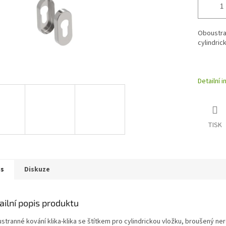
Oboustran
cylindric
Detailní 
TISK
is
Diskuze
ailní popis produktu
stranné kování klika-klika se štítkem pro cylindrickou vložku, broušený ner