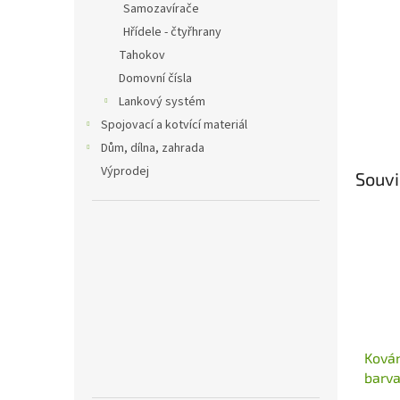
Samozavírače
Hřídele - čtyřhrany
Tahokov
Domovní čísla
Lankový systém
Spojovací a kotvící materiál
Dům, dílna, zahrada
Výprodej
Souvi
Kován
barv