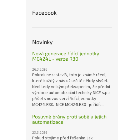
Facebook
Novinky
Nová generace řídící jednotky
MC424L - verze R30
26.3.2026
Pokrok nezastavíš, toto je známé rčení,
které každý z nás už určitě někdy slyšel.
Není tedy velkým překvapením, že přední
výrobce automatizační techniky NICE s.p.a
přišel s novou verzí řídící jednotky
MC424LR30. NICE MC424LR30 - je řídíc...
Posuvné brány proti sobě a jejich
automatizace
23.3.2026
Pokud stojíme před řešením, jak