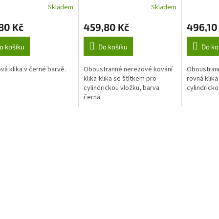
Skladem
Skladem
80 Kč
459,80 Kč
496,10
o košíku
Do košíku
Do ko
vá klika v černé barvě.
Oboustranné nerezové kování
Oboustrann
klika-klika se štítkem pro
rovná klika
cylindrickou vložku, barva
cylindrick
černá