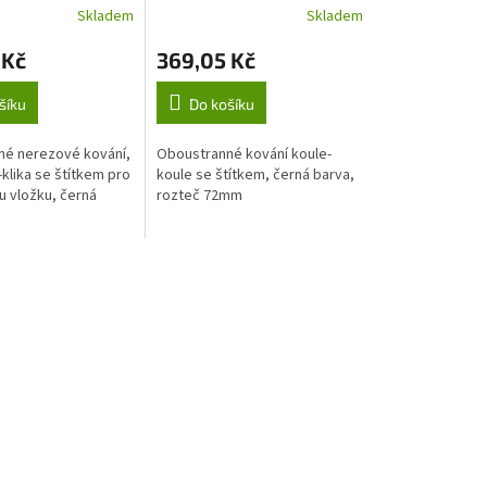
Skladem
Skladem
 Kč
369,05 Kč
šíku
Do košíku
é nerezové kování,
Oboustranné kování koule-
-klika se štítkem pro
koule se štítkem, černá barva,
ou vložku, černá
rozteč 72mm