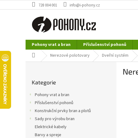
Přejít
728 004 001
info@i-pohony.cz
na
obsah
Pohony vrat a bran
Příslušenství pohonů
Nerezové polotovary
Hutní materiál
Domů
Nerezové polotovary
Dveřní systém
P
Nere
o
Přeskočit
s
Kategorie
kategorie
t
r
Pohony vrat a bran
a
Příslušenství pohonů
n
Konstrukční prvky bran a plotů
n
í
Sady pro výrobu bran
p
Elektrické kabely
a
Barvy a spreje