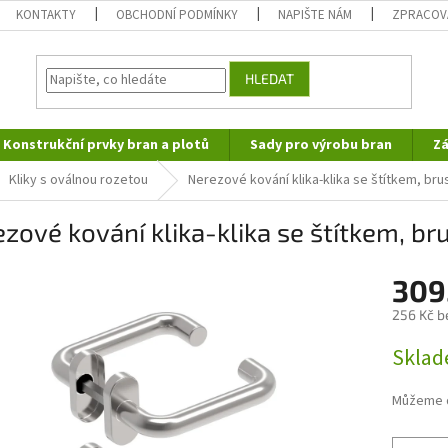
KONTAKTY
OBCHODNÍ PODMÍNKY
NAPIŠTE NÁM
ZPRACOV
HLEDAT
Konstrukční prvky bran a plotů
Sady pro výrobu bran
Zá
Kliky s oválnou rozetou
Nerezové kování klika-klika se štítkem, bru
zové kování klika-klika se štítkem, br
309
256 Kč b
Měrná
Skla
cena:
Můžeme d