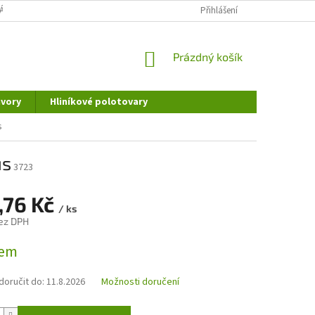
ÁNÍ OSOBNÍCH ÚDAJŮ
DOPRAVA A PLATBA
Přihlášení
REKLAMAČNÍ ŘÁD
NÁKUPNÍ
Prázdný košík
KOŠÍK
vory
Hliníkové polotovary
s
us
3723
,76 Kč
/ ks
ez DPH
dem
oručit do:
11.8.2026
Možnosti doručení