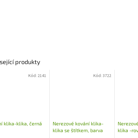
sející produkty
Kód:
2141
Kód:
3722
í klika-klika, černá
Nerezové kování klika-
Nerezové
a
klika se štítkem, barva
klika -ro
černá
černá