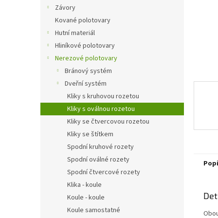
n
Závory
e
Kované polotovary
l
Hutní materiál
Hliníkové polotovary
Nerezové polotovary
Bránový systém
Dveřní systém
Kliky s kruhovou rozetou
Kliky s oválnou rozetou
Kliky se čtvercovou rozetou
Kliky se štítkem
Spodní kruhové rozety
Spodní oválné rozety
Pop
Spodní čtvercové rozety
Klika - koule
Det
Koule - koule
Koule samostatné
Obou