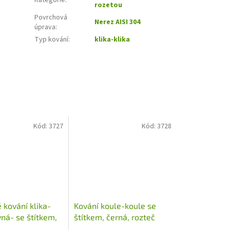
Kategorie
:
rozetou
Povrchová
Nerez AISI 304
úprava
:
Typ kování
:
klika-klika
Kód:
3727
Kód:
3728
 kování klika-
Kování koule-koule se
vná- se štítkem,
štítkem, černá, rozteč
72mm