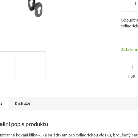
Oboustran
cylindric
Detailní 
TISK
is
Diskuze
ailní popis produktu
stranné kování klika-klika se štítkem pro cylindrickou vložku, broušený ne