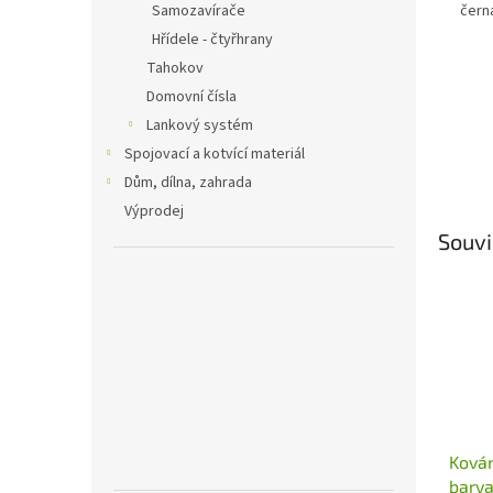
Samozavírače
čern
Hřídele - čtyřhrany
Tahokov
Domovní čísla
Lankový systém
Spojovací a kotvící materiál
Dům, dílna, zahrada
Výprodej
Souvi
Kován
barv