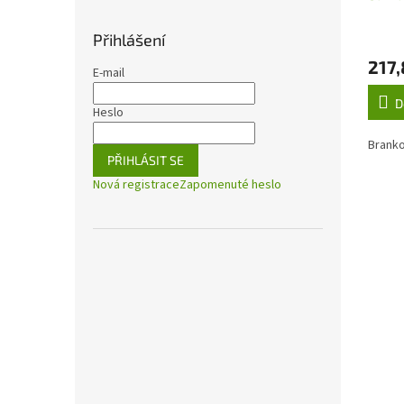
Přihlášení
217,
E-mail
D
Heslo
Branko
PŘIHLÁSIT SE
Nová registrace
Zapomenuté heslo