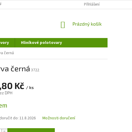
ÁNÍ OSOBNÍCH ÚDAJŮ
DOPRAVA A PLATBA
Přihlášení
REKLAMAČNÍ ŘÁD
NÁKUPNÍ
Prázdný košík
KOŠÍK
vory
Hliníkové polotovary
va černá
rva černá
3722
,80 Kč
/ ks
ez DPH
dem
oručit do:
11.8.2026
Možnosti doručení