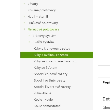
n
Závory
e
Kované polotovary
l
Hutní materiál
Hliníkové polotovary
Nerezové polotovary
Bránový systém
Dveřní systém
Kliky s kruhovou rozetou
Kliky s oválnou rozetou
Kliky se čtvercovou rozetou
Kliky se štítkem
Spodní kruhové rozety
Spodní oválné rozety
Pop
Spodní čtvercové rozety
Klika - koule
Det
Koule - koule
Koule samostatné
Obou