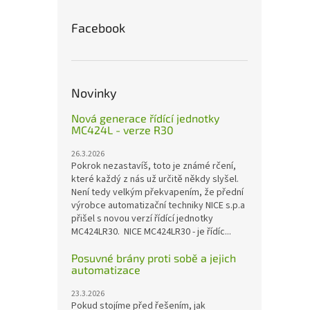
Facebook
Novinky
Nová generace řídící jednotky
MC424L - verze R30
26.3.2026
Pokrok nezastavíš, toto je známé rčení,
které každý z nás už určitě někdy slyšel.
Není tedy velkým překvapením, že přední
výrobce automatizační techniky NICE s.p.a
přišel s novou verzí řídící jednotky
MC424LR30. NICE MC424LR30 - je řídíc...
Posuvné brány proti sobě a jejich
automatizace
23.3.2026
Pokud stojíme před řešením, jak