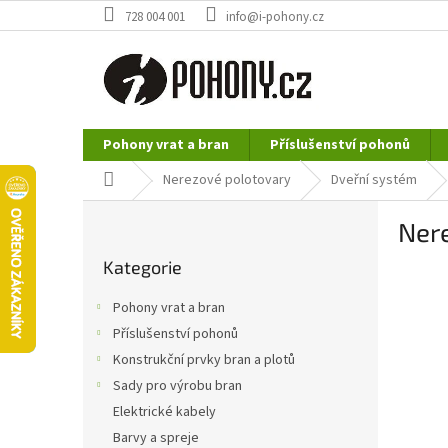
Přejít
728 004 001
info@i-pohony.cz
na
obsah
Pohony vrat a bran
Příslušenství pohonů
Nerezové polotovary
Hutní materiál
Domů
Nerezové polotovary
Dveřní systém
P
Nere
o
Přeskočit
s
Kategorie
kategorie
t
r
Pohony vrat a bran
a
Příslušenství pohonů
n
Konstrukční prvky bran a plotů
n
í
Sady pro výrobu bran
p
Elektrické kabely
a
Barvy a spreje