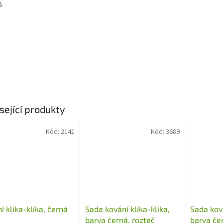
á
sející produkty
Kód:
2141
Kód:
3689
í klika-klika, černá
Sada kování klika-klika,
Sada ková
a
barva černá, rozteč
barva če