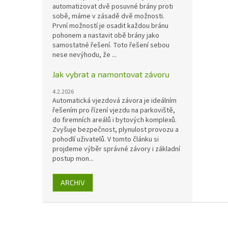
automatizovat dvě posuvné brány proti
sobě, máme v zásadě dvě možnosti.
První možností je osadit každou bránu
pohonem a nastavit obě brány jako
samostatné řešení. Toto řešení sebou
nese nevýhodu, že ...
Jak vybrat a namontovat závoru
4.2.2026
Automatická vjezdová závora je ideálním
řešením pro řízení vjezdu na parkoviště,
do firemních areálů i bytových komplexů.
Zvyšuje bezpečnost, plynulost provozu a
pohodlí uživatelů. V tomto článku si
projdeme výběr správné závory i základní
postup mon...
ARCHIV
Z
á