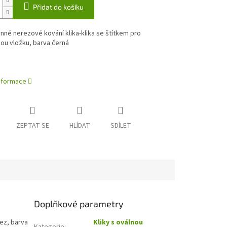
Přidat do košíku
né nerezové kování klika-klika se štítkem pro
kou vložku, barva černá
informace
ZEPTAT SE
HLÍDAT
SDÍLET
Doplňkové parametry
rez, barva
Kliky s oválnou