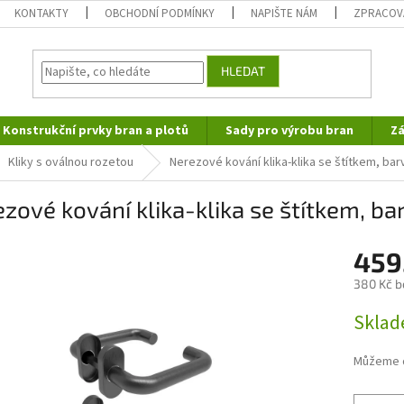
KONTAKTY
OBCHODNÍ PODMÍNKY
NAPIŠTE NÁM
ZPRACOV
HLEDAT
Konstrukční prvky bran a plotů
Sady pro výrobu bran
Zá
Kliky s oválnou rozetou
Nerezové kování klika-klika se štítkem, bar
zové kování klika-klika se štítkem, ba
459
380 Kč b
Měrná
Skla
cena:
Můžeme d