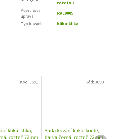
Kategorie
:
rozetou
Povrchová
RAL9005
úprava
:
Typ kování
:
klika-klika
Kód:
3691
Kód:
3690
ní klika-klika,
Sada kování klika-koule,
rná, rozteč 72mm
barva černá, rozteč 72mm
Další