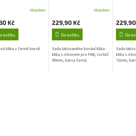
90mm
Skladem
Skladem
80 Kč
229,90 Kč
229,90
o košíku
Do košíku
Do ko
vá klika v černé barvě.
Sada lakovaného kování klika-
Sada lakov
klika s otvorem pro FAB, rozteč
klika s ot
90mm, barva černá.
72mm, bar