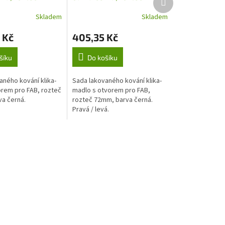
produkt
Skladem
Skladem
 Kč
405,35 Kč
šíku
Do košíku
aného kování klika-
Sada lakovaného kování klika-
vorem pro FAB, rozteč
madlo s otvorem pro FAB,
va černá.
rozteč 72mm, barva černá.
Pravá / levá.