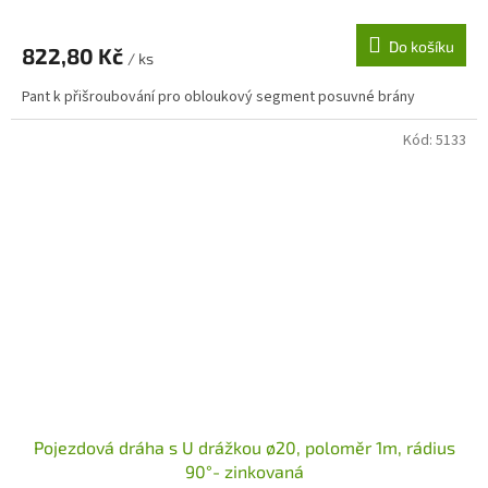
Do košíku
822,80 Kč
/ ks
Pant k přišroubování pro obloukový segment posuvné brány
Kód:
5133
Pojezdová dráha s U drážkou ø20, poloměr 1m, rádius
90°- zinkovaná