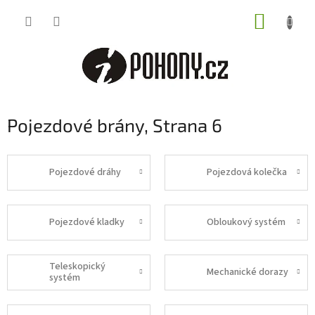
Přejít
NÁKUP
na
obsah
KOŠÍK
Pojezdové brány
, Strana 6
Pojezdové dráhy
Pojezdová kolečka
Pojezdové kladky
Obloukový systém
Teleskopický
Mechanické dorazy
systém