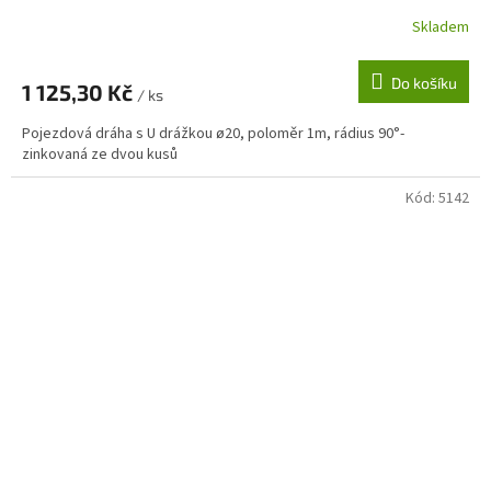
Skladem
Do košíku
1 125,30 Kč
/ ks
Pojezdová dráha s U drážkou ø20, poloměr 1m, rádius 90°-
zinkovaná ze dvou kusů
Kód:
5142