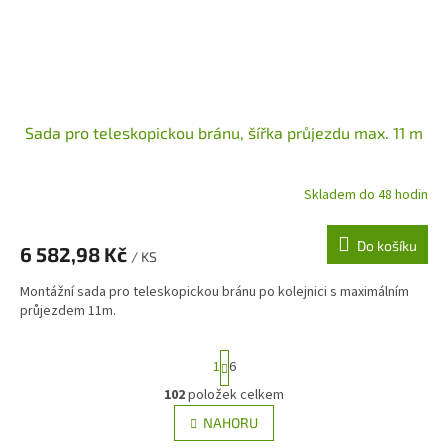
Sada pro teleskopickou bránu, šířka průjezdu max. 11 m
Skladem do 48 hodin
Do košíku
6 582,98 Kč
/ KS
Montážní sada pro teleskopickou bránu po kolejnici s maximálním
průjezdem 11m.
S
1
6
t
r
102
položek celkem
O
á
v
NAHORU
n
l
k