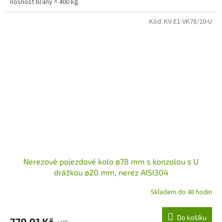
nosnost brány = 400 kg.
Kód:
KV-E1-VK78/20-U
Nerezové pojezdové kolo ø78 mm s konzolou s U
drážkou ø20 mm, nerez AISI304
Skladem do 48 hodin
Do košíku
779,01 Kč