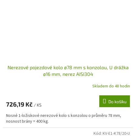
Nerezové pojezdové kolo ø78 mm s konzolou, U drážka
ø16 mm, nerez AISI304
Skladem do 48 hodin
Do košíku
726,19 Kč
/ KS
Nosné 1-ložiskové nerezové kolo s konzolou o průměru 78 mm,
nosnost brány = 400 kg.
Kód:
KV-E1-K78/20-U