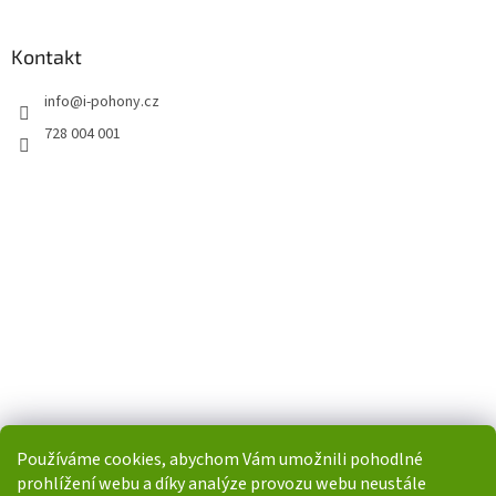
Kontakt
info
@
i-pohony.cz
728 004 001
Používáme cookies, abychom Vám umožnili pohodlné
prohlížení webu a díky analýze provozu webu neustále