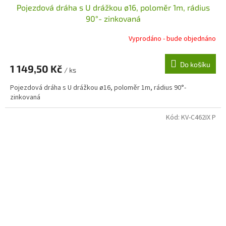
Pojezdová dráha s U drážkou ø16, poloměr 1m, rádius
90°- zinkovaná
Vyprodáno - bude objednáno
Do košíku
1 149,50 Kč
/ ks
Pojezdová dráha s U drážkou ø16, poloměr 1m, rádius 90°-
zinkovaná
Kód:
KV-C462IX P