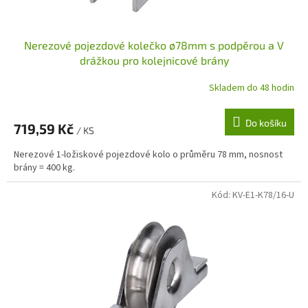
t
ů
Nerezové pojezdové kolečko ø78mm s podpěrou a V
drážkou pro kolejnicové brány
Skladem do 48 hodin
Do košíku
719,59 Kč
/ KS
Nerezové 1-ložiskové pojezdové kolo o průměru 78 mm, nosnost
brány = 400 kg.
Kód:
KV-E1-K78/16-U