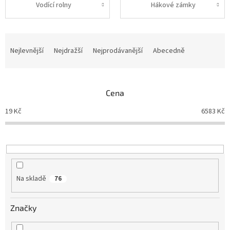
Vodící rolny
Hákové zámky
Ř
a
Nejlevnější
Nejdražší
Nejprodávanější
Abecedně
z
e
n
Cena
í
p
19
Kč
6583
Kč
r
o
d
u
k
t
Na skladě
76
ů
Značky