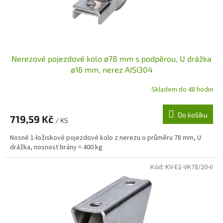
Nerezové pojezdové kolo ø78 mm s podpěrou, U drážka
ø16 mm, nerez AISI304
Skladem do 48 hodin
Do košíku
719,59 Kč
/ KS
Nosné 1-ložiskové pojezdové kolo z nerezu o průměru 78 mm, U
drážka, nosnost brány = 400 kg
Kód:
KV-E1-VK78/20-V