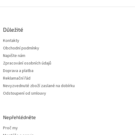
á
o
v
Z
d
á
a
á
n
c
p
í
í
a
Důležité
p
t
r
Kontakty
í
v
Obchodní podmínky
k
y
Napište nám
v
Zpracování osobních údajů
ý
Doprava a platba
p
i
Reklamační řád
s
Nevyzvednuté zboží zaslané na dobírku
u
Odstoupení od smlouvy
Nepřehlédněte
Proč my