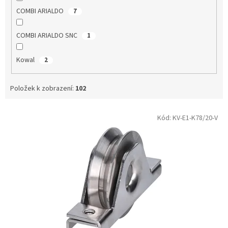
COMBI ARIALDO
7
COMBI ARIALDO SNC
1
Kowal
2
Položek k zobrazení:
102
V
Kód:
KV-E1-K78/20-V
ý
p
i
s
p
r
o
d
u
k