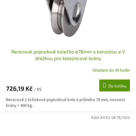
Nerezové pojezdové kolečko ø78mm s konzolou a V
drážkou pro kolejnicové brány
Skladem do 48 hodin
Do košíku
726,19 Kč
/ KS
Nerezové 1-ložiskové pojezdové kolo o průměru 78 mm, nosnost
brány = 400 kg.
Kód:
KV-E1-VK78/16-U