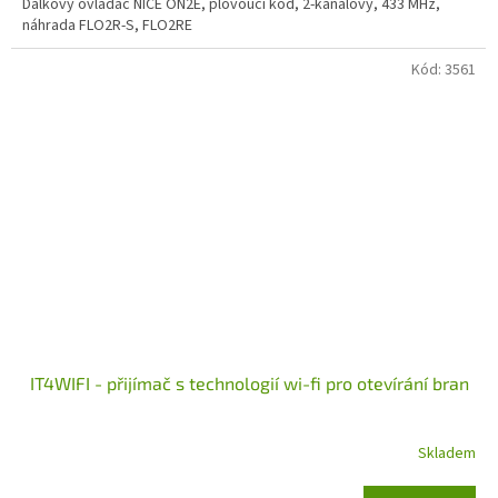
Dálkový ovladač NICE ON2E, plovoucí kód, 2-kanálový, 433 MHz,
náhrada FLO2R-S, FLO2RE
Kód:
3561
IT4WIFI - přijímač s technologií wi-fi pro otevírání bran
Skladem