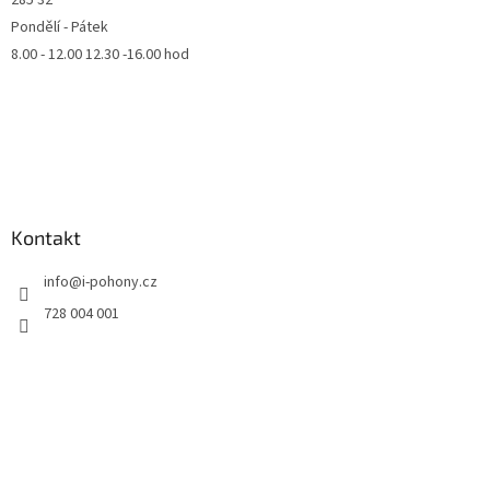
285 32
Pondělí - Pátek
8.00 - 12.00 12.30 -16.00 hod
Kontakt
info
@
i-pohony.cz
728 004 001