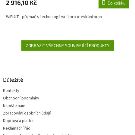
2 916,10 Kč
Do košíku
WIFI4IT - přijímač s technologií wi-fi pro otevírání bran
ZOBRAZIT VŠECHNY SOUVISEJÍCÍ PRODUKTY
Z
á
p
a
Důležité
t
Kontakty
í
Obchodní podmínky
Napište nám
Zpracování osobních údajů
Doprava a platba
Reklamační řád