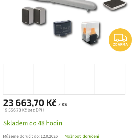
Z
ZDARMA
D
A
R
M
A
23 663,70 Kč
/ KS
19 556,78 Kč bez DPH
Měrná
Skladem do 48 hodin
cena:
Můžeme doručit do:
12.8.2026
Možnosti doručení