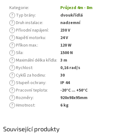
Kategorie
:
Průjezd 4m - 8m
?
Typ brány
:
dvoukřídlá
?
Druh instalace
:
nadzemní
?
Přívodní napájení
:
230 V
?
Napětí motorku
:
24 V
?
Příkon max.
:
120 W
?
Síla
:
1500 N
?
Maximální délka křídla
:
3 m
?
Rychlost
:
0,16 rad/s
?
Cyklů za hodinu
:
30
?
Stupeň ochrany
:
IP 44
?
Pracovní teplota
:
-20°C ... +50°C
?
Rozměry
:
920x98x95mm
?
Hmotnost
:
6 kg
Související produkty