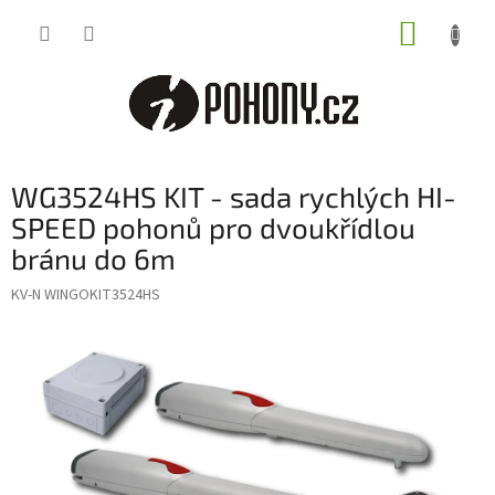
Přejít
NÁKUP
na
obsah
KOŠÍK
WG3524HS KIT - sada rychlých HI-
SPEED pohonů pro dvoukřídlou
bránu do 6m
KV-N WINGOKIT3524HS