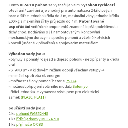
Tento
HI-SPED pohon
se vyznačuje velmi
vysokou rychlostí
otevírání / zavírání a je vhodný pro automatizaci 2-křídlových
bran o šířce jednoho křídla do 3 m, maximální váhy jednoho křídla
200 kg a maximální šířky průjezdu do 4 m.
Patentované
uspořádání
vnitřních komponentů znamená lepší spolehlivost a
tichý chod. Dodáváno s již namontovanými koncovými
mechanickými dorazy na spodku pohonů a včetně kotvících
konzolí (určené k přivaření) a spojovacím materiálem.
Výhodou sady jsou:
- plynulý a pomalý rozjezd a dojezd pohonu - netrpí panty a křídla
vrat
- STAND BY - v klidovém režimu odpojí všechny vstupy ->
minimální spotřeba el. energie
- možnost zálohy pomocí baterie
PS324
- možnost připojení solárního modulu
Solemyo
- řídící jednotka je vybavena výstupem pro elektrický
zámek
(PLA10
,
PLA11
)
Součástí sady jsou:
2 ks
pohonů WG3524HS
1 ks
řídící jednotky MC824R10
1 ks
přijímače OXIBD