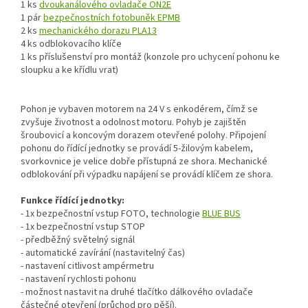
1 ks
dvoukanálového ovladače ON2E
1 pár
bezpečnostních fotobuněk EPMB
2 ks
mechanického dorazu PLA13
4 ks odblokovacího klíče
1 ks příslušenství pro montáž (konzole pro uchycení pohonu ke
sloupku a ke křídlu vrat)
Pohon je vybaven motorem na 24 V s enkodérem, čímž se
zvyšuje životnost a odolnost motoru. Pohyb je zajištěn
šroubovicí a koncovým dorazem otevřené polohy. Připojení
pohonu do řídící jednotky se provádí 5-žilovým kabelem,
svorkovnice je velice dobře přístupná ze shora. Mechanické
odblokování při výpadku napájení se provádí klíčem ze shora.
Funkce řídící jednotky:
- 1x bezpečnostní vstup FOTO, technologie
BLUE BUS
- 1x bezpečnostní vstup STOP
- předběžný světelný signál
- automatické zavírání (nastavitelný čas)
- nastavení citlivost ampérmetru
- nastavení rychlosti pohonu
- možnost nastavit na druhé tlačítko dálkového ovladače
částečné otevření (průchod pro pěší).