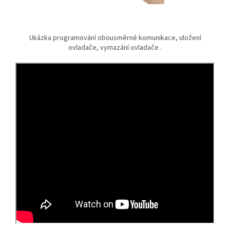
Ukázka programování obousměrné komunikace, uložení
ovladače, vymazání ovladače .