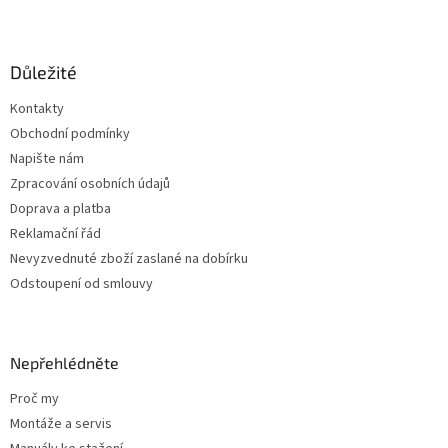
Z
á
p
a
Důležité
t
Kontakty
í
Obchodní podmínky
Napište nám
Zpracování osobních údajů
Doprava a platba
Reklamační řád
Nevyzvednuté zboží zaslané na dobírku
Odstoupení od smlouvy
Nepřehlédněte
Proč my
Montáže a servis