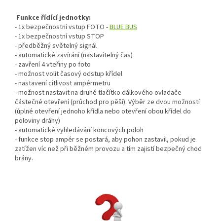
Funkce řídící jednotky:
- 1x bezpečnostní vstup FOTO -
BLUE BUS
- 1x bezpečnostní vstup STOP
- předběžný světelný signál
- automatické zavírání (nastavitelný čas)
- zavření 4 vteřiny po foto
- možnost volit časový odstup křídel
- nastavení citlivost ampérmetru
- možnost nastavit na druhé tlačítko dálkového ovladače
částečné otevření (průchod pro pěší). Výběr ze dvou možností
(úplné otevření jednoho křídla nebo otevření obou křídel do
poloviny dráhy)
- automatické vyhledávání koncových poloh
- funkce stop ampér se postará, aby pohon zastavil, pokud je
zatížen víc než při běžném provozu a tím zajistí bezpečný chod
brány.