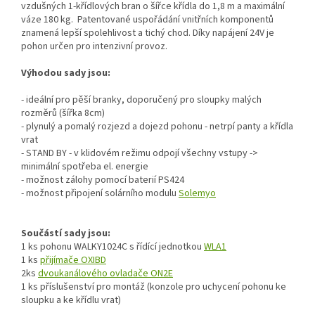
vzdušných 1-křídlových bran o šířce křídla do 1,8 m a maximální
váze 180 kg. Patentované uspořádání vnitřních komponentů
znamená lepší spolehlivost a tichý chod. Díky napájení 24V je
pohon určen pro intenzivní provoz.
Výhodou sady jsou:
- ideální pro pěší branky, doporučený pro sloupky malých
rozměrů (šířka 8cm)
- plynulý a pomalý rozjezd a dojezd pohonu - netrpí panty a křídla
vrat
- STAND BY - v klidovém režimu odpojí všechny vstupy ->
minimální spotřeba el. energie
- možnost zálohy pomocí baterií PS424
- možnost připojení solárního modulu
Solemyo
Součástí sady jsou:
1 ks pohonu WALKY1024C s řídící jednotkou
WLA1
1 ks
přijímače OXIBD
2ks
dvoukanálového ovladače ON2E
1 ks příslušenství pro montáž (konzole pro uchycení pohonu ke
sloupku a ke křídlu vrat)