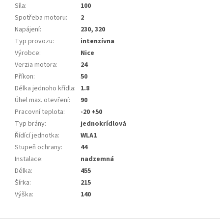
Síla
:
100
Spotřeba motoru
:
2
Napájení
:
230, 320
Typ provozu
:
intenzívna
Výrobce
:
Nice
Verzia motora
:
24
Příkon
:
50
Délka jednoho křídla
:
1.8
Úhel max. otevření
:
90
Pracovní teplota
:
-20 +50
Typ brány
:
jednokrídlová
Řídící jednotka
:
WLA1
Stupeň ochrany
:
44
Instalace
:
nadzemná
Délka
:
455
Šírka
:
215
Výška
:
140