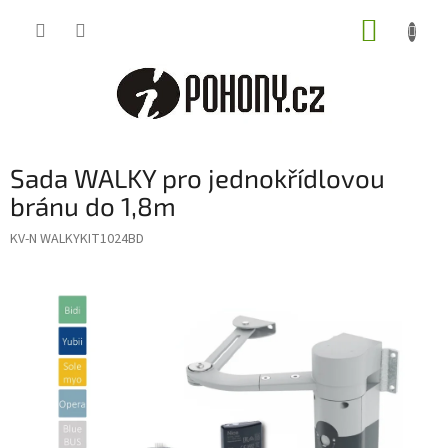
Přejít
NÁKUP
na
obsah
KOŠÍK
Sada WALKY pro jednokřídlovou
bránu do 1,8m
KV-N WALKYKIT1024BD