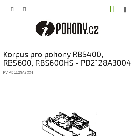
Přejít
NÁKUP
na
obsah
KOŠÍK
Korpus pro pohony RBS400,
RBS600, RBS600HS - PD2128A3004
KV-PD2128A3004