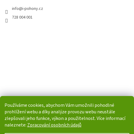
info
@
i-pohony.cz
728 004 001
Používáme cookies, abychom Vám umožnili pohodlné
prohlížení webu a díky analýze provozu webu neustále
zlepšovali jeho funkce, výkon a použitelnost. Více informací
naleznete:
Zpracování osobních údajů