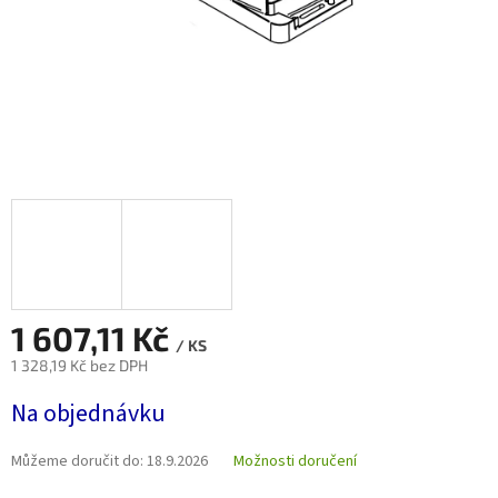
1 607,11 Kč
/ KS
1 328,19 Kč bez DPH
Měrná
Na objednávku
cena:
Můžeme doručit do:
18.9.2026
Možnosti doručení