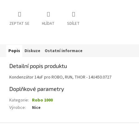
ZEPTAT SE
HLÍDAT
SDÍLET
Popis
Diskuze
Ostatní informace
Detailní popis produktu
Kondenzátor 14uF pro ROBO, RUN, THOR - 14U450.0727
Doplňkové parametry
Kategorie
:
Robo 1000
Výrobce
:
Nice
Z
á