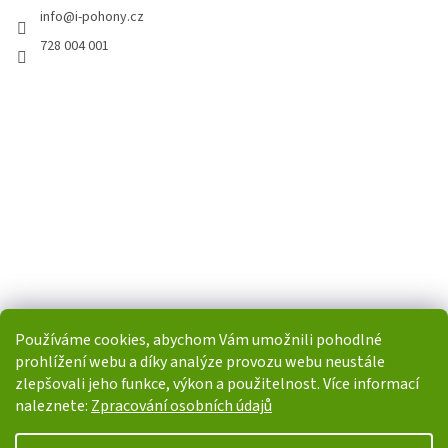
info
@
i-pohony.cz
728 004 001
Používáme cookies, abychom Vám umožnili pohodlné
prohlížení webu a díky analýze provozu webu neustále
zlepšovali jeho funkce, výkon a použitelnost. Více informací
naleznete:
Zpracování osobních údajů
Vytvořil Shoptet