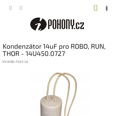
Přejít
NÁKUP
na
obsah
KOŠÍK
Kondenzátor 14uF pro ROBO, RUN,
THOR - 14U450.0727
KV-N ND-TH15-16