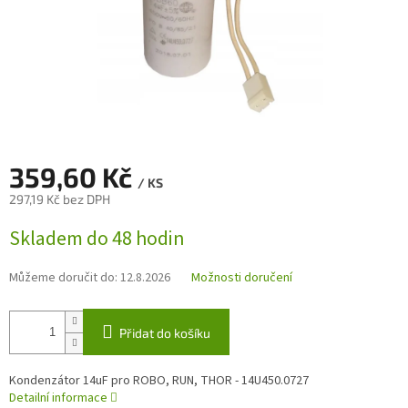
359,60 Kč
/ KS
297,19 Kč bez DPH
Měrná
Skladem do 48 hodin
cena:
Můžeme doručit do:
12.8.2026
Možnosti doručení
Přidat do košíku
Kondenzátor 14uF pro ROBO, RUN, THOR - 14U450.0727
Detailní informace