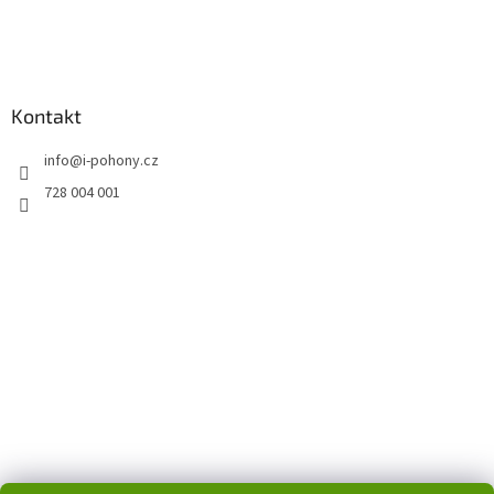
Kontakt
info
@
i-pohony.cz
728 004 001