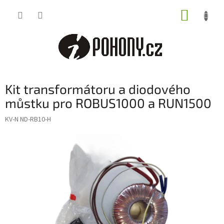
Přejít
NÁKUP
na
obsah
KOŠÍK
Kit transformátoru a diodového
můstku pro ROBUS1000 a RUN1500
KV-N ND-RB10-H