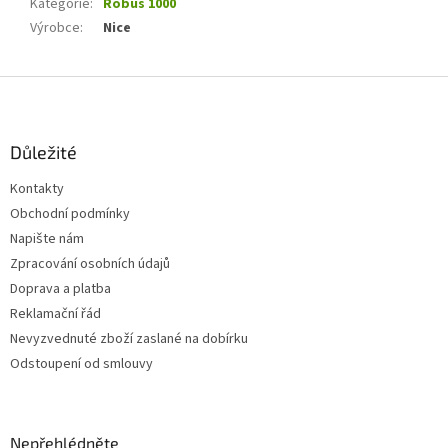
Kategorie
:
Robus 1000
Výrobce
:
Nice
Z
á
p
a
Důležité
t
Kontakty
í
Obchodní podmínky
Napište nám
Zpracování osobních údajů
Doprava a platba
Reklamační řád
Nevyzvednuté zboží zaslané na dobírku
Odstoupení od smlouvy
Nepřehlédněte