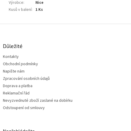
Výrobce
:
Nice
Kusů v balení
:
1 Ks
Z
á
p
a
Důležité
t
Kontakty
í
Obchodní podmínky
Napište nám
Zpracování osobních údajů
Doprava a platba
Reklamační řád
Nevyzvednuté zboží zaslané na dobírku
Odstoupení od smlouvy
Nepřehlédněte