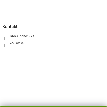
Kontakt
info
@
i-pohony.cz
728 004 001