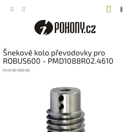
Přejít
NÁKUP
na
obsah
KOŠÍK
Šnekové kolo převodovky pro
ROBUS600 - PMD1088R02.4610
KV-N ND-RB6-68