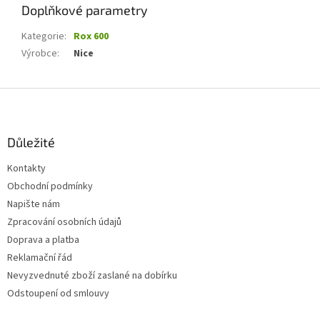
Doplňkové parametry
Kategorie
:
Rox 600
Výrobce
:
Nice
Z
á
p
a
Důležité
t
Kontakty
í
Obchodní podmínky
Napište nám
Zpracování osobních údajů
Doprava a platba
Reklamační řád
Nevyzvednuté zboží zaslané na dobírku
Odstoupení od smlouvy