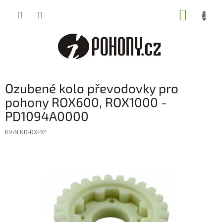
Přejít
NÁKUP
na
obsah
KOŠÍK
Ozubené kolo převodovky pro
pohony ROX600, ROX1000 -
PD1094A0000
KV-N ND-RX-92