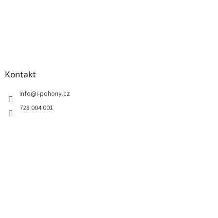
Kontakt
info
@
i-pohony.cz
728 004 001