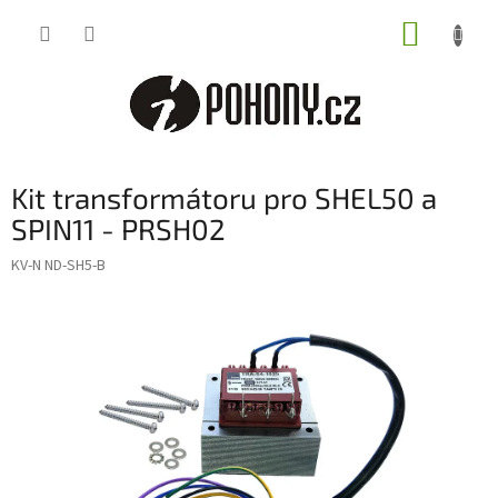
Přejít
NÁKUP
na
obsah
KOŠÍK
Kit transformátoru pro SHEL50 a
SPIN11 - PRSH02
KV-N ND-SH5-B