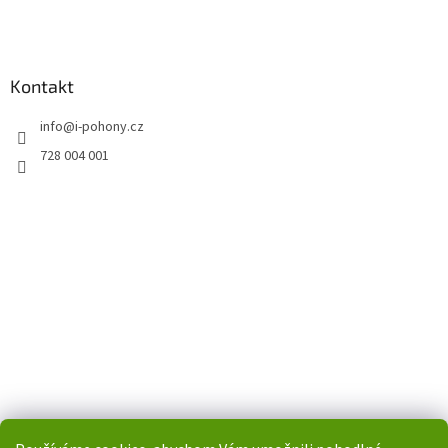
Kontakt
info
@
i-pohony.cz
728 004 001