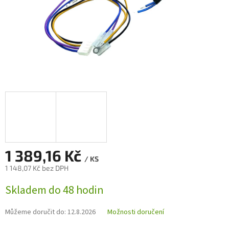
1 389,16 Kč
/ KS
1 148,07 Kč bez DPH
Měrná
Skladem do 48 hodin
cena:
Můžeme doručit do:
12.8.2026
Možnosti doručení