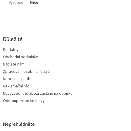
Výrobce
:
Nice
Z
á
p
a
Důležité
t
Kontakty
í
Obchodní podmínky
Napište nám
Zpracování osobních údajů
Doprava a platba
Reklamační řád
Nevyzvednuté zboží zaslané na dobírku
Odstoupení od smlouvy
Nepřehlédněte