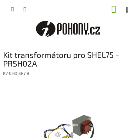
Přejít
NÁKUP
na
obsah
KOŠÍK
Kit transformátoru pro SHEL75 -
PRSH02A
KV-N ND-SH7-B