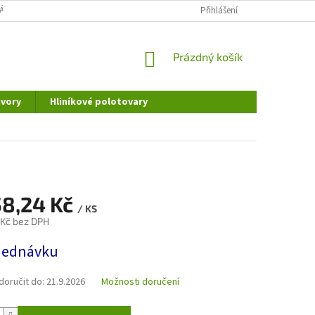
ÁNÍ OSOBNÍCH ÚDAJŮ
DOPRAVA A PLATBA
Přihlášení
REKLAMAČNÍ ŘÁD
NÁKUPNÍ
Prázdný košík
KOŠÍK
vory
Hliníkové polotovary
58,24 Kč
/ KS
 Kč bez DPH
jednávku
oručit do:
21.9.2026
Možnosti doručení