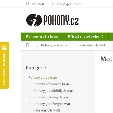
Přejít
728 004 001
info@i-pohony.cz
na
obsah
Pohony vrat a bran
Příslušenství pohonů
Nerezové polotovary
Hutní materiál
Domů
Pohony vrat a bran
Náhradní díly NICE
P
Mot
o
Přeskočit
s
Kategorie
kategorie
t
r
Pohony vrat a bran
a
Pohony křídlových bran
n
Pohony jednokřídlých bran
n
í
Pohony posuvných bran
p
Pohony garážových vrat
a
Náhradní díly NICE