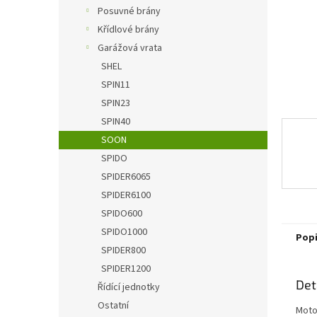
n
Posuvné brány
e
Křídlové brány
l
Garážová vrata
SHEL
SPIN11
SPIN23
SPIN40
SOON
SPIDO
SPIDER6065
SPIDER6100
SPIDO600
SPIDO1000
Pop
SPIDER800
SPIDER1200
Det
Řídící jednotky
Ostatní
Moto