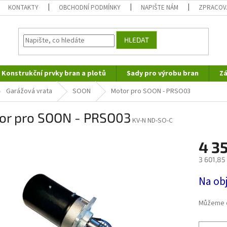
KONTAKTY
OBCHODNÍ PODMÍNKY
NAPIŠTE NÁM
ZPRACOV
HLEDAT
Konstrukční prvky bran a plotů
Sady pro výrobu bran
Zá
Garážová vrata
SOON
Motor pro SOON - PRSO03
or pro SOON - PRSO03
KV-N ND-SO-C
4 3
3 601,85
Měrná
Na ob
cena:
Můžeme d