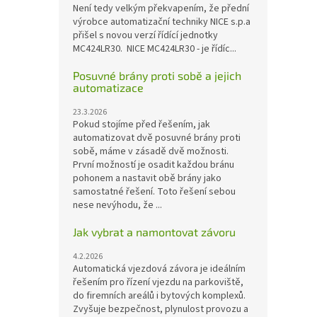
Není tedy velkým překvapením, že přední
výrobce automatizační techniky NICE s.p.a
přišel s novou verzí řídící jednotky
MC424LR30. NICE MC424LR30 - je řídíc...
Posuvné brány proti sobě a jejich
automatizace
23.3.2026
Pokud stojíme před řešením, jak
automatizovat dvě posuvné brány proti
sobě, máme v zásadě dvě možnosti.
První možností je osadit každou bránu
pohonem a nastavit obě brány jako
samostatné řešení. Toto řešení sebou
nese nevýhodu, že ...
Jak vybrat a namontovat závoru
4.2.2026
Automatická vjezdová závora je ideálním
řešením pro řízení vjezdu na parkoviště,
do firemních areálů i bytových komplexů.
Zvyšuje bezpečnost, plynulost provozu a