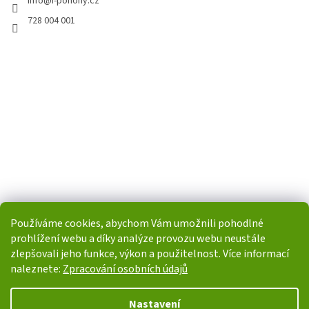
info
@
i-pohony.cz
728 004 001
Používáme cookies, abychom Vám umožnili pohodlné
prohlížení webu a díky analýze provozu webu neustále
zlepšovali jeho funkce, výkon a použitelnost. Více informací
naleznete:
Zpracování osobních údajů
Vytvořil Shoptet
Nastavení