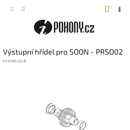
Přejít
NÁKUP
na
obsah
KOŠÍK
Výstupní hřídel pro SOON - PRSO02
KV-N ND-SO-B