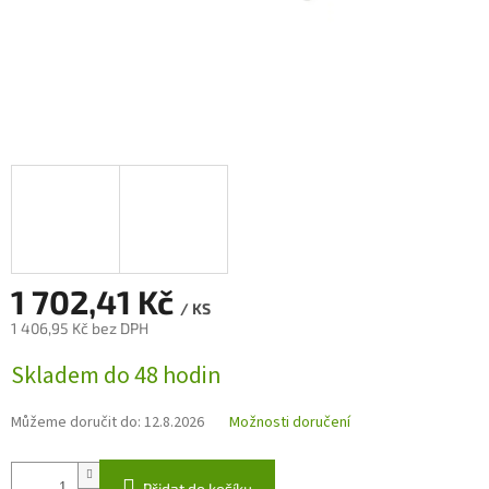
1 702,41 Kč
/ KS
1 406,95 Kč bez DPH
Měrná
Skladem do 48 hodin
cena:
Můžeme doručit do:
12.8.2026
Možnosti doručení
Přidat do košíku