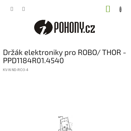
Přejít
NÁKUP
na
obsah
KOŠÍK
Držák elektroniky pro ROBO/ THOR -
PPD1184R01.4540
KV-N ND-RO3-4