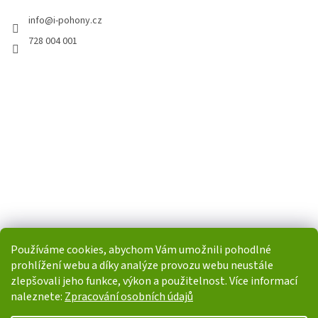
info
@
i-pohony.cz
728 004 001
Používáme cookies, abychom Vám umožnili pohodlné
prohlížení webu a díky analýze provozu webu neustále
zlepšovali jeho funkce, výkon a použitelnost. Více informací
naleznete:
Zpracování osobních údajů