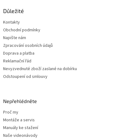
p
a
Důležité
t
Kontakty
í
Obchodní podmínky
Napište nám
Zpracování osobních údajů
Doprava a platba
Reklamační řád
Nevyzvednuté zboží zaslané na dobírku
Odstoupení od smlouvy
Nepřehlédněte
Proč my
Montáže a servis
Manuály ke stažení
Naše videonávody