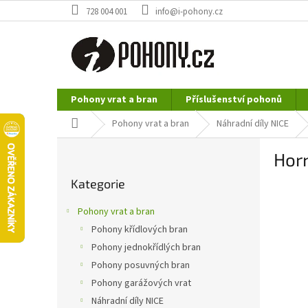
Přejít
728 004 001
info@i-pohony.cz
na
obsah
Pohony vrat a bran
Příslušenství pohonů
Nerezové polotovary
Hutní materiál
Domů
Pohony vrat a bran
Náhradní díly NICE
P
Hor
o
Přeskočit
s
Kategorie
kategorie
t
r
Pohony vrat a bran
a
Pohony křídlových bran
n
Pohony jednokřídlých bran
n
í
Pohony posuvných bran
p
Pohony garážových vrat
a
Náhradní díly NICE