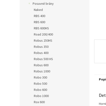
n
Posuvné brány
e
Naked
l
RBS 400
RBS 600
RBS 600HS
Road 200/400
Robus 250HS
Robus 350
Robus 400
Robus 500 HS
Robus 600
Robus 1000
Robo 300
Pop
Robo 500
Robo 600
Det
Robo 1000
Rox 600
Horn