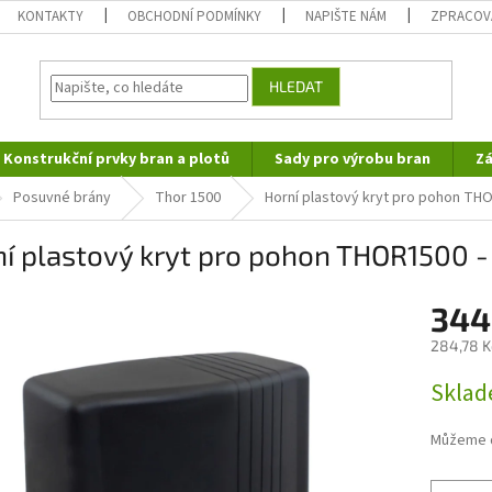
KONTAKTY
OBCHODNÍ PODMÍNKY
NAPIŠTE NÁM
ZPRACOV
HLEDAT
Konstrukční prvky bran a plotů
Sady pro výrobu bran
Zá
Posuvné brány
Thor 1500
Horní plastový kryt pro pohon TH
ní plastový kryt pro pohon THOR1500 
344
284,78 K
Měrná
Sklad
cena:
Můžeme d