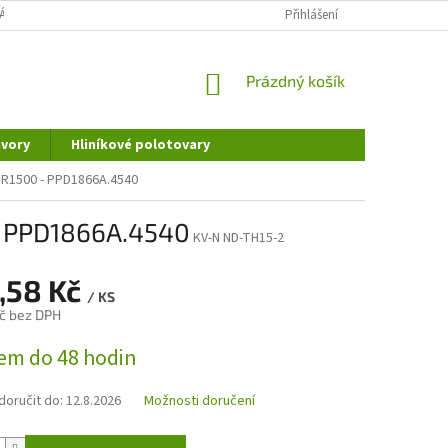
ÁNÍ OSOBNÍCH ÚDAJŮ
DOPRAVA A PLATBA
Přihlášení
REKLAMAČNÍ ŘÁD
NÁKUPNÍ
Prázdný košík
KOŠÍK
vory
Hliníkové polotovary
OR1500 - PPD1866A.4540
- PPD1866A.4540
KV-N ND-TH15-2
,58 Kč
/ KS
č bez DPH
em do 48 hodin
oručit do:
12.8.2026
Možnosti doručení