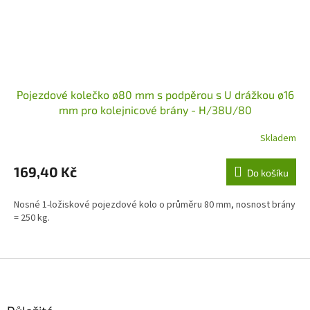
Pojezdové kolečko ø80 mm s podpěrou s U drážkou ø16
mm pro kolejnicové brány - H/38U/80
Skladem
169,40 Kč
Do košíku
Nosné 1-ložiskové pojezdové kolo o průměru 80 mm, nosnost brány
= 250 kg.
Z
á
p