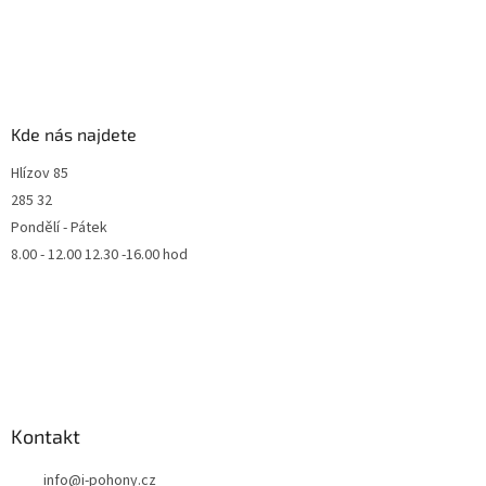
Kde nás najdete
Hlízov 85
285 32
Pondělí - Pátek
8.00 - 12.00 12.30 -16.00 hod
Kontakt
info
@
i-pohony.cz