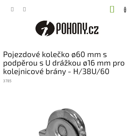
Přejít
NÁKUP
na
obsah
KOŠÍK
Pojezdové kolečko ø60 mm s
podpěrou s U drážkou ø16 mm pro
kolejnicové brány - H/38U/60
3785