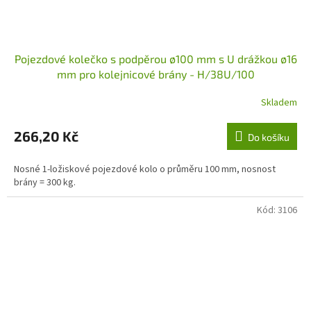
Pojezdové kolečko s podpěrou ø100 mm s U drážkou ø16
mm pro kolejnicové brány - H/38U/100
Skladem
266,20 Kč
Do košíku
Nosné 1-ložiskové pojezdové kolo o průměru 100 mm, nosnost
brány = 300 kg.
Kód:
3106