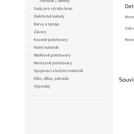
Plotové Z lamely
Det
Sady pro výrobu bran
Elektrické kabely
Nosn
Barvy a spreje
Galv
Závory
Nosn
Kované polotovary
Hutní materiál
Hliníkové polotovary
Nerezové polotovary
Spojovací a kotvící materiál
Dům, dílna, zahrada
Souvi
Výprodej