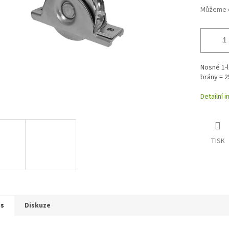
Můžeme d
Nosné 1-
brány = 2
Detailní 
TISK
is
Diskuze