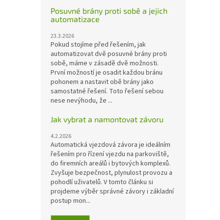
Posuvné brány proti sobě a jejich
automatizace
23.3.2026
Pokud stojíme před řešením, jak
automatizovat dvě posuvné brány proti
sobě, máme v zásadě dvě možnosti.
První možností je osadit každou bránu
pohonem a nastavit obě brány jako
samostatné řešení. Toto řešení sebou
nese nevýhodu, že ...
Jak vybrat a namontovat závoru
4.2.2026
Automatická vjezdová závora je ideálním
řešením pro řízení vjezdu na parkoviště,
do firemních areálů i bytových komplexů.
Zvyšuje bezpečnost, plynulost provozu a
pohodlí uživatelů. V tomto článku si
projdeme výběr správné závory i základní
postup mon...