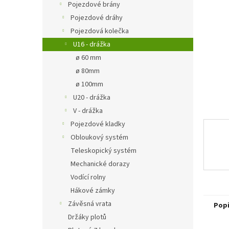
a
Pojezdové brány
n
Pojezdové dráhy
e
Pojezdová kolečka
l
U16 - drážka
ø 60 mm
ø 80mm
ø 100mm
U20 - drážka
V - drážka
Pojezdové kladky
Obloukový systém
Teleskopický systém
Mechanické dorazy
Vodící rolny
Hákové zámky
Závěsná vrata
Pop
Držáky plotů