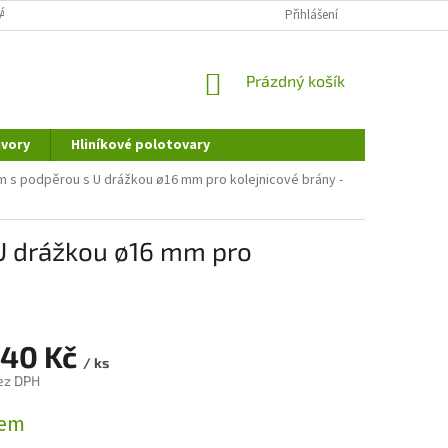
ÁNÍ OSOBNÍCH ÚDAJŮ
DOPRAVA A PLATBA
Přihlášení
REKLAMAČNÍ ŘÁD
NÁKUPNÍ
Prázdný košík
KOŠÍK
vory
Hliníkové polotovary
 s podpěrou s U drážkou ø16 mm pro kolejnicové brány -
U drážkou ø16 mm pro
,40 Kč
/ ks
ez DPH
dem