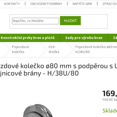
KONTAKTY
OBCHODNÍ PODMÍNKY
NAPIŠTE NÁM
ZPRACOV
HLEDAT
Konstrukční prvky bran a plotů
Sady pro výrobu bran
Zá
Pojezdová
U16 -
Pojezdové kolečko ø80 mm
kolečka
drážka
H/38U/80
ezdové kolečko ø80 mm s podpěrou s 
ejnicové brány - H/38U/80
169
140 Kč b
Měrná
Skla
cena: