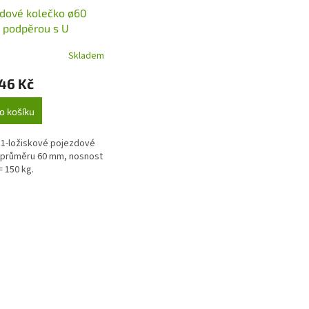
dové kolečko ø60
 podpěrou s U
kou ø16 mm pro
Skladem
nicové brány -
U/60
46 Kč
o košíku
1-ložiskové pojezdové
 průměru 60 mm, nosnost
= 150 kg.