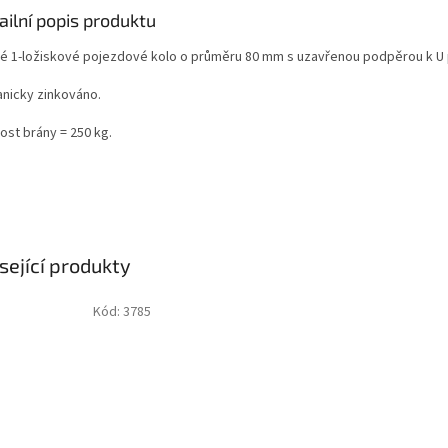
ailní popis produktu
é 1-ložiskové pojezdové kolo o průměru 80 mm s uzavřenou podpěrou k U p
anicky zinkováno.
ost brány = 250 kg.
sející produkty
Kód:
3785