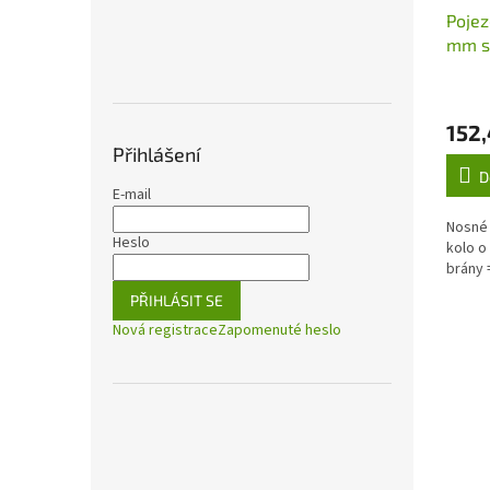
Pojez
mm s
dráž
kolej
H/38
152,
Přihlášení
D
E-mail
Nosné 
Heslo
kolo o
brány 
PŘIHLÁSIT SE
Nová registrace
Zapomenuté heslo