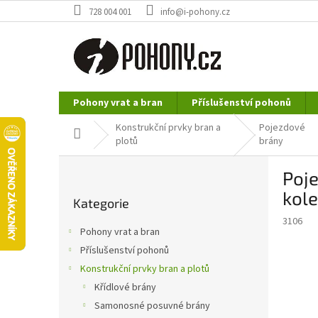
Přejít
728 004 001
info@i-pohony.cz
na
obsah
Pohony vrat a bran
Příslušenství pohonů
Nerezové polotovary
Hutní materiál
Konstrukční prvky bran a
Pojezdové
Domů
plotů
brány
P
Poj
o
Přeskočit
s
kol
Kategorie
kategorie
t
3106
r
Pohony vrat a bran
a
Příslušenství pohonů
n
Konstrukční prvky bran a plotů
n
í
Křídlové brány
p
Samonosné posuvné brány