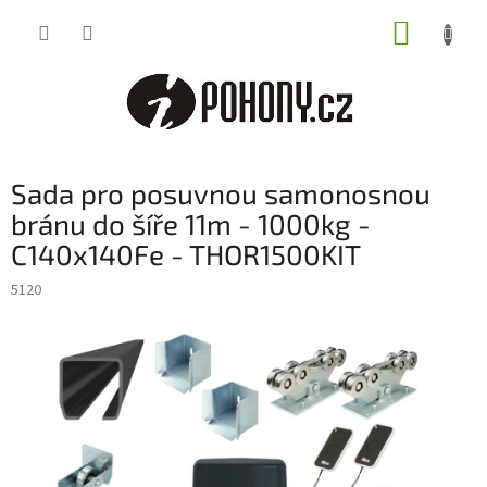
Přejít
NÁKUP
na
obsah
KOŠÍK
Sada pro posuvnou samonosnou
bránu do šíře 11m - 1000kg -
C140x140Fe - THOR1500KIT
5120