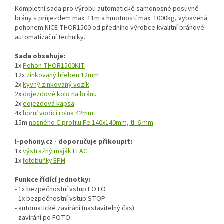
Kompletní sada pro výrobu automatické samonosné posuvné
brány s průjezdem max. 11m a hmotností max. 1000kg, vybavená
pohonem NICE THOR1500 od předního výrobce kvalitní bránové
automatizační techniky.
Sada obsahuje:
1x
Pohon THOR1500KIT
12x
zinkovaný hřeben 12mm
2x
kyvný zinkovaný vozík
2x
dojezdové kolo na bránu
2x
dojezdová kapsa
4x
horní vodící rolna 42mm
15m
nosného C profilu Fe 140x140mm, tl. 6 mm
I-pohony.cz - doporučuje přikoupit:
1x
výstražný maják ELAC
1x
fotobuňky EPM
Funkce řídící jednotky:
- 1x bezpečnostní vstup FOTO
- 1x bezpečnostní vstup STOP
- automatické zavírání (nastavitelný čas)
- zavírání po FOTO