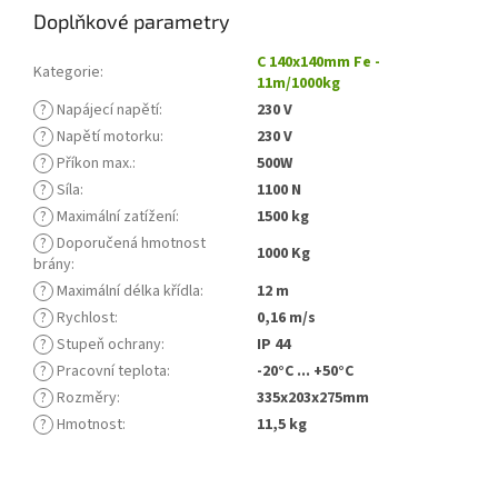
Doplňkové parametry
C 140x140mm Fe -
Kategorie
:
11m/1000kg
?
Napájecí napětí
:
230 V
?
Napětí motorku
:
230 V
?
Příkon max.
:
500W
?
Síla
:
1100 N
?
Maximální zatížení
:
1500 kg
?
Doporučená hmotnost
1000 Kg
brány
:
?
Maximální délka křídla
:
12 m
?
Rychlost
:
0,16 m/s
?
Stupeň ochrany
:
IP 44
?
Pracovní teplota
:
-20°C ... +50°C
?
Rozměry
:
335x203x275mm
?
Hmotnost
:
11,5 kg