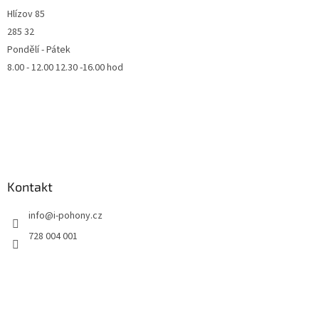
Hlízov 85
285 32
Pondělí - Pátek
8.00 - 12.00 12.30 -16.00 hod
Kontakt
info
@
i-pohony.cz
728 004 001