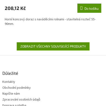
208,12 Kč
Do košíku
Horní koncový doraz s naváděcími rolnami - stavitelná rozteč 55-
90mm.
ZOBRAZIT VŠECHNY SOUVISEJÍCÍ PRODUKTY
Z
á
p
a
Důležité
t
Kontakty
í
Obchodní podmínky
Napište nám
Zpracování osobních údajů
Doprava a platba