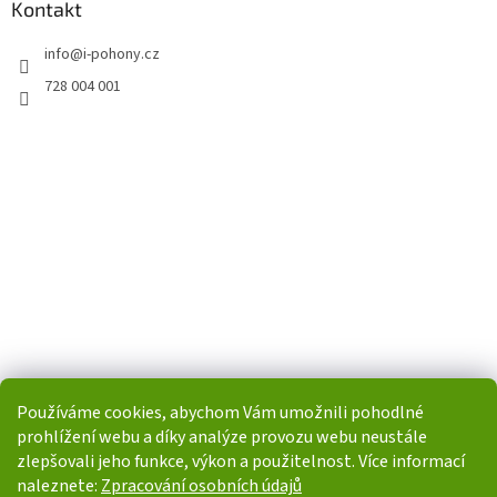
Kontakt
info
@
i-pohony.cz
728 004 001
Používáme cookies, abychom Vám umožnili pohodlné
prohlížení webu a díky analýze provozu webu neustále
zlepšovali jeho funkce, výkon a použitelnost. Více informací
naleznete:
Zpracování osobních údajů