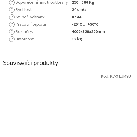
?
Doporučená hmotnost brány
:
250 - 300 Kg
?
Rychlost
:
24 cm/s
?
Stupeň ochrany
:
IP 44
?
Pracovní teplota
:
-20°C ... +50°C
?
Rozměry
:
4000x320x200mm
?
Hmotnost
:
12 kg
Související produkty
Kód:
KV-9 LUMYU