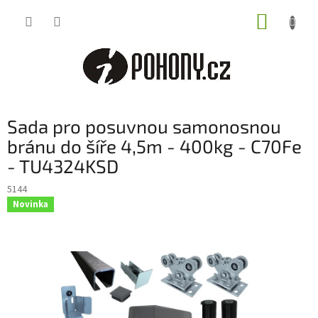
Přejít
NÁKUP
na
obsah
KOŠÍK
Sada pro posuvnou samonosnou
bránu do šíře 4,5m - 400kg - C70Fe
- TU4324KSD
5144
Novinka