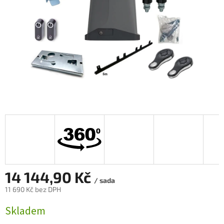
14 144,90 Kč
/ sada
11 690 Kč bez DPH
Měrná
Skladem
cena: