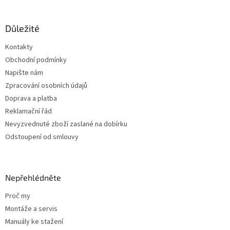
á
p
a
Důležité
t
Kontakty
í
Obchodní podmínky
Napište nám
Zpracování osobních údajů
Doprava a platba
Reklamační řád
Nevyzvednuté zboží zaslané na dobírku
Odstoupení od smlouvy
Nepřehlédněte
Proč my
Montáže a servis
Manuály ke stažení