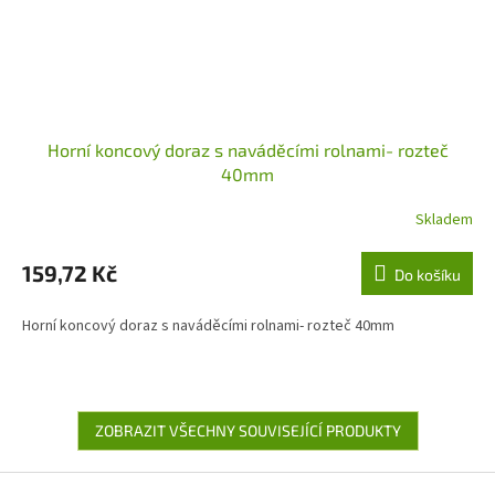
Horní koncový doraz s naváděcími rolnami- rozteč
40mm
Skladem
159,72 Kč
Do košíku
Horní koncový doraz s naváděcími rolnami- rozteč 40mm
ZOBRAZIT VŠECHNY SOUVISEJÍCÍ PRODUKTY
Z