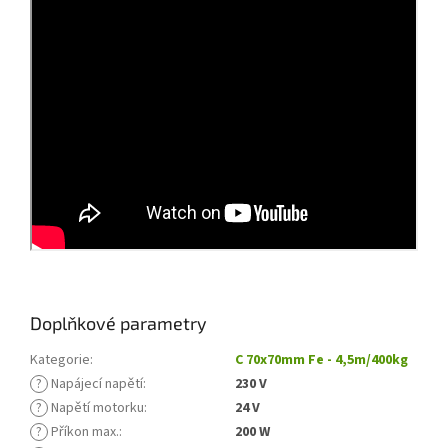
Doplňkové parametry
Kategorie
:
C 70x70mm Fe - 4,5m/400kg
?
Napájecí napětí
:
230 V
?
Napětí motorku
:
24 V
?
Příkon max.
:
200 W