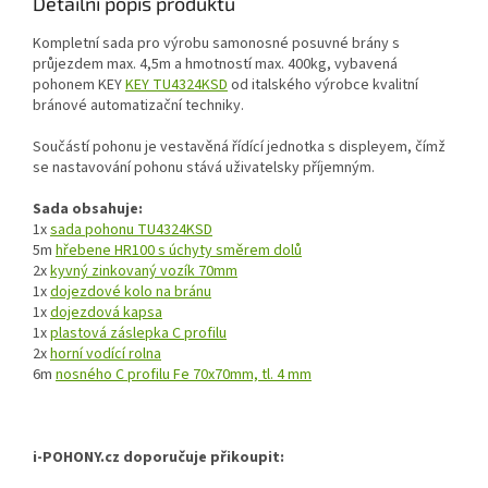
Detailní popis produktu
Kompletní sada pro výrobu samonosné posuvné brány s
průjezdem max. 4,5m a hmotností max. 400kg,
vybavená
pohonem KEY
KEY TU4324KSD
od italského výrobce kvalitní
bránové automatizační techniky.
Součástí pohonu je vestavěná řídící jednotka s displeyem, čímž
se nastavování pohonu stává uživatelsky příjemným.
Sada obsahuje:
1x
sada pohonu
TU4324KSD
5m
hřebene HR100 s úchyty směrem dolů
2x
kyvný zinkovaný vozík 70mm
1x
dojezdové kolo na bránu
1x
dojezdová kapsa
1x
plastová záslepka C profilu
2x
horní vodící rolna
6m
nosného C profilu Fe 70x70mm, tl. 4 mm
i-POHONY.cz doporučuje přikoupit: