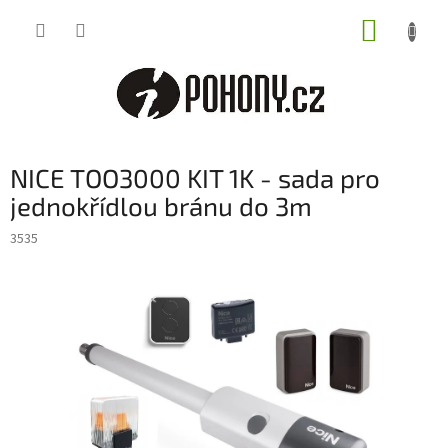
Přejít
NÁKUP
na
obsah
KOŠÍK
NICE TOO3000 KIT 1K - sada pro
jednokřídlou bránu do 3m
3535