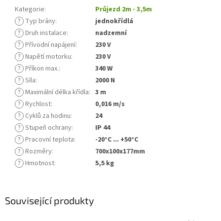
Kategorie
:
Průjezd 2m - 3,5m
?
Typ brány
:
jednokřídlá
?
Druh instalace
:
nadzemní
?
Přívodní napájení
:
230 V
?
Napětí motorku
:
230 V
?
Příkon max.
:
340 W
?
Síla
:
2000 N
?
Maximální délka křídla
:
3 m
?
Rychlost
:
0,016 m/s
?
Cyklů za hodinu
:
24
?
Stupeň ochrany
:
IP 44
?
Pracovní teplota
:
-20°C ... +50°C
?
Rozměry
:
700x100x177mm
?
Hmotnost
:
5,5 kg
Související produkty