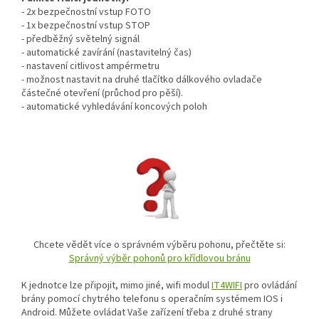
- 2x bezpečnostní vstup FOTO
- 1x bezpečnostní vstup STOP
- předběžný světelný signál
- automatické zavírání (nastavitelný čas)
- nastavení citlivost ampérmetru
- možnost nastavit na druhé tlačítko dálkového ovladače
částečné otevření (průchod pro pěší).
- automatické vyhledávání koncových poloh
Chcete vědět více o správném výběru pohonu, přečtěte si:
Správný výběr pohonů pro křídlovou bránu
K jednotce lze připojit, mimo jiné, wifi modul
IT4WIFI
pro ovládání
brány pomocí chytrého telefonu s operačním systémem IOS i
Android. Můžete ovládat Vaše zařízení třeba z druhé strany