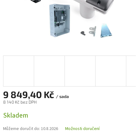
9 849,40 Kč
/ sada
8 140 Kč bez DPH
Měrná
Skladem
cena:
Můžeme doručit do:
10.8.2026
Možnosti doručení