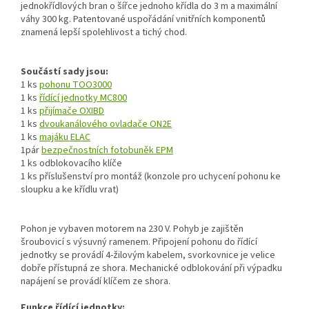
jednokřídlových bran o šířce jednoho křídla do 3 m a maximální
váhy 300 kg. Patentované uspořádání vnitřních komponentů
znamená lepší spolehlivost a tichý chod.
Součástí sady jsou:
1 ks
pohonu TOO3000
1 ks
řídící jednotky MC800
1 ks
přijímače OXIBD
1 ks
dvoukanálového ovladače ON2E
1 ks
majáku ELAC
1pár
bezpečnostních fotobuněk EPM
1 ks odblokovacího klíče
1 ks příslušenství pro montáž (konzole pro uchycení pohonu ke
sloupku a ke křídlu vrat)
Pohon je vybaven motorem na 230 V. Pohyb je zajištěn
šroubovicí s výsuvný ramenem. Připojení pohonu do řídící
jednotky se provádí 4-žilovým kabelem, svorkovnice je velice
dobře přístupná ze shora. Mechanické odblokování při výpadku
napájení se provádí klíčem ze shora.
Funkce řídící jednotky: