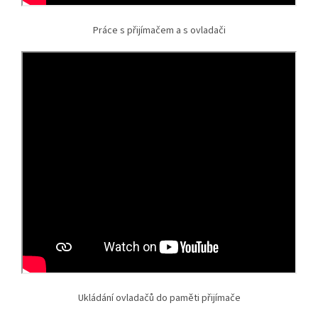
Práce s přijímačem a s ovladači
Ukládání ovladačů do paměti přijímače