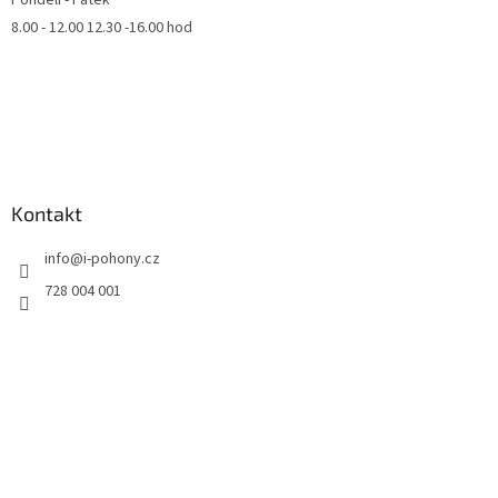
Pondělí - Pátek
8.00 - 12.00 12.30 -16.00 hod
Kontakt
info
@
i-pohony.cz
728 004 001