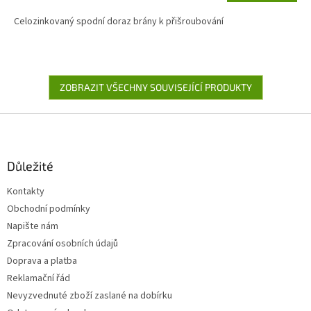
Celozinkovaný spodní doraz brány k přišroubování
ZOBRAZIT VŠECHNY SOUVISEJÍCÍ PRODUKTY
Z
á
p
a
Důležité
t
Kontakty
í
Obchodní podmínky
Napište nám
Zpracování osobních údajů
Doprava a platba
Reklamační řád
Nevyzvednuté zboží zaslané na dobírku