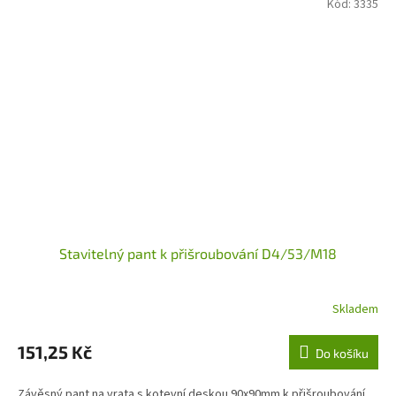
Kód:
3335
Stavitelný pant k přišroubování D4/53/M18
Skladem
151,25 Kč
Do košíku
Závěsný pant na vrata s kotevní deskou 90x90mm k přišroubování.