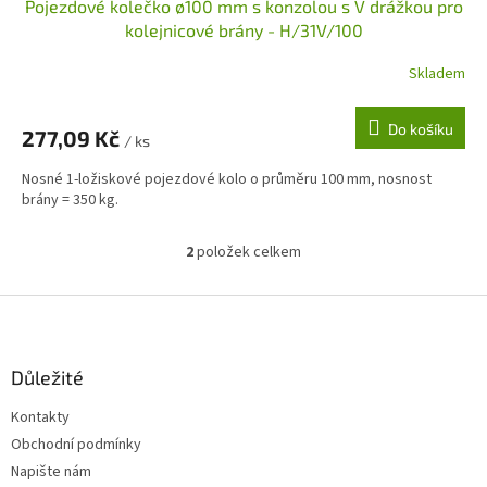
Pojezdové kolečko ø100 mm s konzolou s V drážkou pro
kolejnicové brány - H/31V/100
Skladem
Do košíku
277,09 Kč
/ ks
Nosné 1-ložiskové pojezdové kolo o průměru 100 mm, nosnost
brány = 350 kg.
2
položek celkem
O
v
l
Z
á
á
d
p
a
a
Důležité
c
t
í
Kontakty
í
p
Obchodní podmínky
r
v
Napište nám