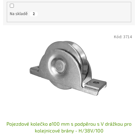
k
t
Na skladě
2
ů
V
Kód:
3714
ý
p
i
s
p
r
o
d
u
k
t
ů
Pojezdové kolečko ø100 mm s podpěrou s V drážkou pro
kolejnicové brány - H/38V/100