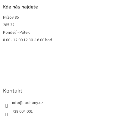
Kde nás najdete
Hlízov 85
285 32
Pondělí - Pátek
8.00 - 12.00 12.30 -16.00 hod
Kontakt
info
@
i-pohony.cz
728 004 001