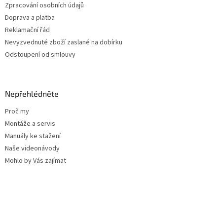
k
Zpracování osobních údajů
y
Doprava a platba
v
ý
Reklamační řád
p
Nevyzvednuté zboží zaslané na dobírku
i
Odstoupení od smlouvy
s
u
Nepřehlédněte
Proč my
Montáže a servis
Manuály ke stažení
Naše videonávody
Mohlo by Vás zajímat