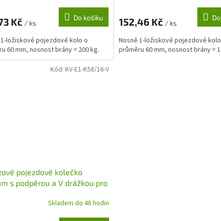
Do košíku
Do
73 Kč
152,46 Kč
/ ks
/ ks
1-ložiskové pojezdové kolo o
Nosné 1-ložiskové pojezdové kolo
u 60 mm, nosnost brány = 200 kg.
průměru 60 mm, nosnost brány = 1
Kód:
KV-E1-K58/16-V
ové pojezdové kolečko
m s podpěrou a V drážkou pro
nicové brány
Skladem do 48 hodin