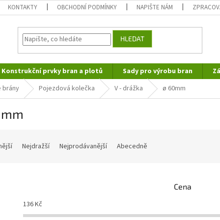
KONTAKTY
OBCHODNÍ PODMÍNKY
NAPIŠTE NÁM
ZPRACOV
HLEDAT
Konstrukční prvky bran a plotů
Sady pro výrobu bran
Zá
 brány
Pojezdová kolečka
V - drážka
ø 60mm
0mm
nější
Nejdražší
Nejprodávanější
Abecedně
Cena
136
Kč