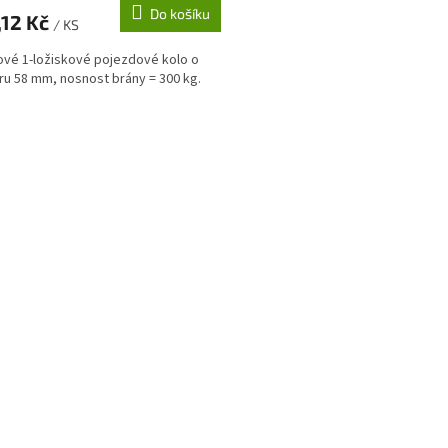
Do košíku
,12 Kč
/ KS
vé 1-ložiskové pojezdové kolo o
u 58 mm, nosnost brány = 300 kg.
O
v
l
á
d
a
c
í
p
r
v
k
y
v
ý
p
i