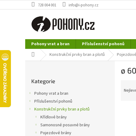
Přejít
728 004 001
info@i-pohony.cz
na
obsah
Pohony vrat a bran
Příslušenství pohonů
Nerezové polotovary
Hutní materiál
Domů
Konstrukční prvky bran a plotů
Pojezdové
P
ø 6
o
Přeskočit
s
Kategorie
kategorie
Ř
t
a
r
Nejlev
Pohony vrat a bran
z
a
Příslušenství pohonů
e
n
n
Konstrukční prvky bran a plotů
n
í
í
Křídlové brány
p
p
Samonosné posuvné brány
r
a
Pojezdové brány