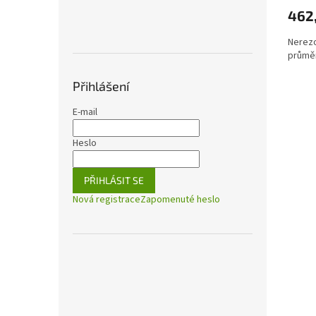
462
Nerezo
průměr
Přihlášení
E-mail
Heslo
PŘIHLÁSIT SE
Nová registrace
Zapomenuté heslo