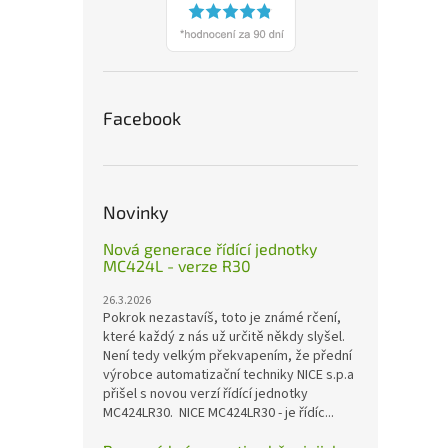
Facebook
Novinky
Nová generace řídící jednotky
MC424L - verze R30
26.3.2026
Pokrok nezastavíš, toto je známé rčení,
které každý z nás už určitě někdy slyšel.
Není tedy velkým překvapením, že přední
výrobce automatizační techniky NICE s.p.a
přišel s novou verzí řídící jednotky
MC424LR30. NICE MC424LR30 - je řídíc...