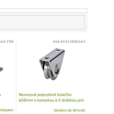
Kód:
3786
Kód:
KV-E1-VK58/16-V
s
Nerezové pojezdové kolečko
ø58mm s konzolou a V drážkou pro
60
kolejnicové brány
Skladem
Skladem do 48 hodin