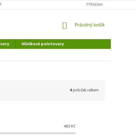
ÁNÍ OSOBNÍCH ÚDAJŮ
DOPRAVA A PLATBA
Přihlášení
REKLAMAČNÍ ŘÁD
NÁKUPNÍ
Prázdný košík
KOŠÍK
vory
Hliníkové polotovary
4
položek celkem
463
Kč