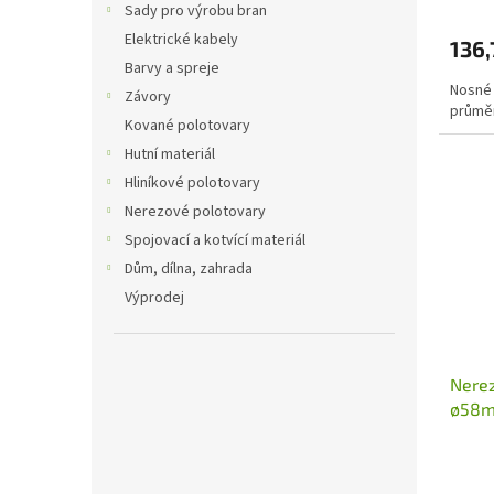
Sady pro výrobu bran
Elektrické kabely
136,
Barvy a spreje
Nosné 
Závory
průměr
Kované polotovary
Hutní materiál
Hliníkové polotovary
Nerezové polotovary
Spojovací a kotvící materiál
Dům, dílna, zahrada
Výprodej
Nerez
ø58m
kolej