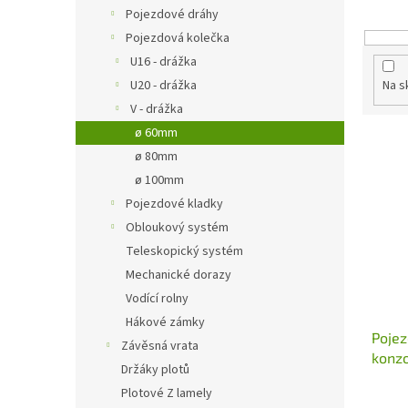
o
n
Pojezdové dráhy
d
e
Pojezdová kolečka
u
l
k
U16 - drážka
t
U20 - drážka
Na s
ů
V - drážka
ø 60mm
V
ø 80mm
ý
p
ø 100mm
i
Pojezdové kladky
s
Obloukový systém
p
Teleskopický systém
r
Mechanické dorazy
o
Vodící rolny
d
u
Hákové zámky
Poje
k
Závěsná vrata
konzo
t
Držáky plotů
kolej
ů
Plotové Z lamely