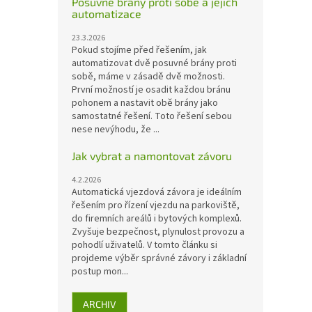
Posuvné brány proti sobě a jejich
automatizace
23.3.2026
Pokud stojíme před řešením, jak
automatizovat dvě posuvné brány proti
sobě, máme v zásadě dvě možnosti.
První možností je osadit každou bránu
pohonem a nastavit obě brány jako
samostatné řešení. Toto řešení sebou
nese nevýhodu, že ...
Jak vybrat a namontovat závoru
4.2.2026
Automatická vjezdová závora je ideálním
řešením pro řízení vjezdu na parkoviště,
do firemních areálů i bytových komplexů.
Zvyšuje bezpečnost, plynulost provozu a
pohodlí uživatelů. V tomto článku si
projdeme výběr správné závory i základní
postup mon...
ARCHIV