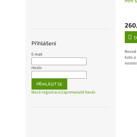
mm s
drážk
brán
260,
D
Přihlášení
Nosné 
E-mail
kolo o
nosnos
Heslo
PŘIHLÁSIT SE
Nová registrace
Zapomenuté heslo