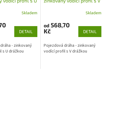
 vodící profil s U
zinkovaný vodící profil s V
 ø16mm
drážkou
Skladem
Skladem
70
568,70
od
Kč
DETAIL
DETAIL
dráha - zinkovaný
Pojezdová dráha - zinkovaný
il s U drážkou
vodící profil s V drážkou