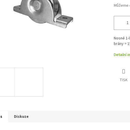
Můžeme d
Nosné 1-
brány = 1
Detailní 
TISK
is
Diskuze