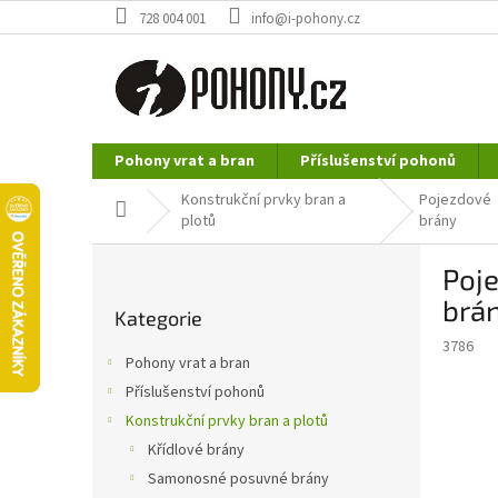
Přejít
728 004 001
info@i-pohony.cz
na
obsah
Pohony vrat a bran
Příslušenství pohonů
Nerezové polotovary
Hutní materiál
Konstrukční prvky bran a
Pojezdové
Domů
plotů
brány
P
Poj
o
Přeskočit
s
brá
Kategorie
kategorie
t
3786
r
Pohony vrat a bran
a
Příslušenství pohonů
n
Konstrukční prvky bran a plotů
n
í
Křídlové brány
p
Samonosné posuvné brány