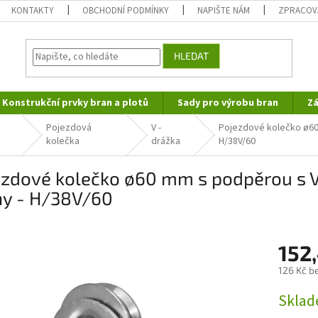
KONTAKTY
OBCHODNÍ PODMÍNKY
NAPIŠTE NÁM
ZPRACOV
HLEDAT
Konstrukční prvky bran a plotů
Sady pro výrobu bran
Zá
Pojezdová
V -
Pojezdové kolečko ø60 
kolečka
drážka
H/38V/60
ezdové kolečko ø60 mm s podpěrou s V
ny - H/38V/60
152
126 Kč b
Měrná
Skla
cena: