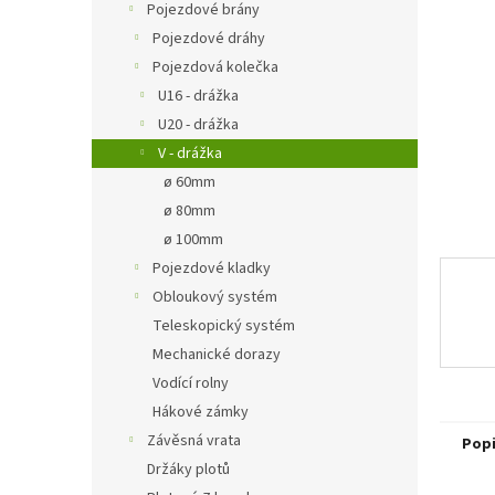
a
Pojezdové brány
n
Pojezdové dráhy
e
Pojezdová kolečka
l
U16 - drážka
U20 - drážka
V - drážka
ø 60mm
ø 80mm
ø 100mm
Pojezdové kladky
Obloukový systém
Teleskopický systém
Mechanické dorazy
Vodící rolny
Hákové zámky
Závěsná vrata
Pop
Držáky plotů