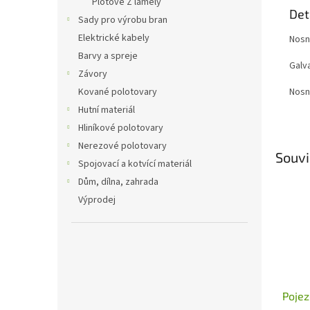
Plotové Z lamely
Det
Sady pro výrobu bran
Elektrické kabely
Nosn
Barvy a spreje
Galv
Závory
Nosn
Kované polotovary
Hutní materiál
Hliníkové polotovary
Nerezové polotovary
Souvi
Spojovací a kotvící materiál
Dům, dílna, zahrada
Výprodej
Pojez