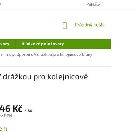
ÁNÍ OSOBNÍCH ÚDAJŮ
DOPRAVA A PLATBA
Přihlášení
REKLAMAČNÍ ŘÁD
NÁKUPNÍ
Prázdný košík
KOŠÍK
vory
Hliníkové polotovary
mm s podpěrou s V drážkou pro kolejnicové brány -
 drážkou pro kolejnicové
,46 Kč
/ ks
ez DPH
dem