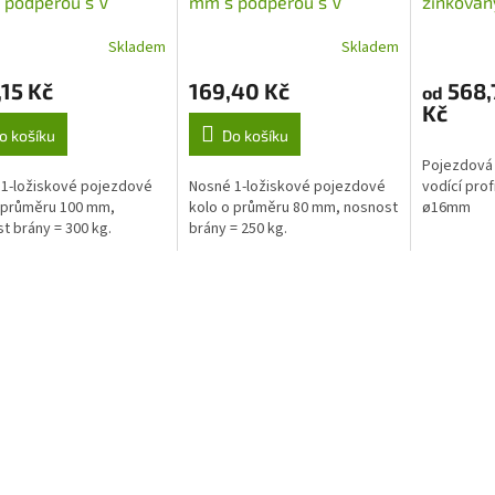
 podpěrou s V
mm s podpěrou s V
zinkovaný
ou pro kolejnicové
drážkou pro kolejnicové
drážkou
Skladem
Skladem
y - H/38V/100
brány - H/38V/80
15 Kč
169,40 Kč
568,
od
Kč
o košíku
Do košíku
Pojezdová 
1-ložiskové pojezdové
Nosné 1-ložiskové pojezdové
vodící prof
 průměru 100 mm,
kolo o průměru 80 mm, nosnost
ø16mm
t brány = 300 kg.
brány = 250 kg.