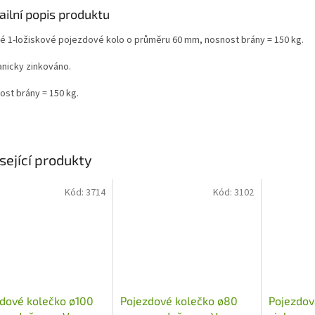
ailní popis produktu
é 1-ložiskové pojezdové kolo o průměru 60 mm, nosnost brány = 150 kg.
anicky zinkováno.
ost brány = 150 kg.
sející produkty
Kód:
3714
Kód:
3102
dové kolečko ø100
Pojezdové kolečko ø80
Pojezdov