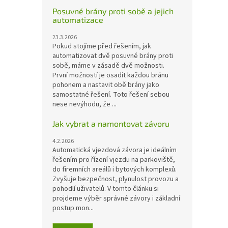
Posuvné brány proti sobě a jejich
automatizace
23.3.2026
Pokud stojíme před řešením, jak
automatizovat dvě posuvné brány proti
sobě, máme v zásadě dvě možnosti.
První možností je osadit každou bránu
pohonem a nastavit obě brány jako
samostatné řešení. Toto řešení sebou
nese nevýhodu, že ...
Jak vybrat a namontovat závoru
4.2.2026
Automatická vjezdová závora je ideálním
řešením pro řízení vjezdu na parkoviště,
do firemních areálů i bytových komplexů.
Zvyšuje bezpečnost, plynulost provozu a
pohodlí uživatelů. V tomto článku si
projdeme výběr správné závory i základní
postup mon...