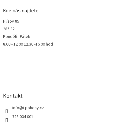
Kde nás najdete
Hlízov 85
285 32
Pondělí - Pátek
8.00 - 12.00 12.30 -16.00 hod
Kontakt
info
@
i-pohony.cz
728 004 001