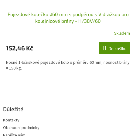
Pojezdové kolečko ø60 mm s podpěrou s V drážkou pro
kolejnicové brány - H/38V/60
Skladem
152,46 Kč
Do košíku
Nosné 1-ložiskové pojezdové kolo o průměru 60 mm, nosnost brány
= 150 kg.
Z
á
p
a
Důležité
t
Kontakty
í
Obchodní podmínky
Napište nám