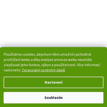
Používáme cookies, abychom Vám umožnili pohodlné
prohlížení webu a díky analýze provozu webu neustále
zlepšovali jeho funkce, výkon a použitelnost. Více informací
naleznete:
Zpracování osobních údajů
Vytvořil Shoptet
Nastavení
Copyright 2026
i-POHONY.cz
. Všechna práva vyhrazena.
Upravit
Souhlasím
nastavení cookies