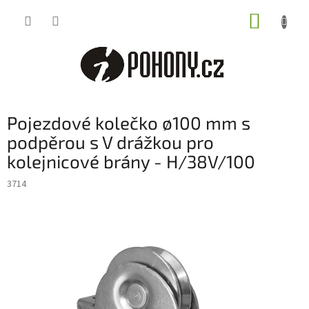
Přejít
NÁKUP
na
obsah
KOŠÍK
Pojezdové kolečko ø100 mm s
podpěrou s V drážkou pro
kolejnicové brány - H/38V/100
3714