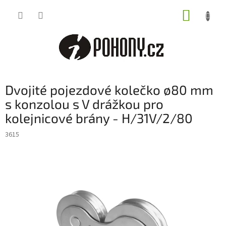
Přejít
NÁKUP
na
obsah
KOŠÍK
Dvojité pojezdové kolečko ø80 mm
s konzolou s V drážkou pro
kolejnicové brány - H/31V/2/80
3615