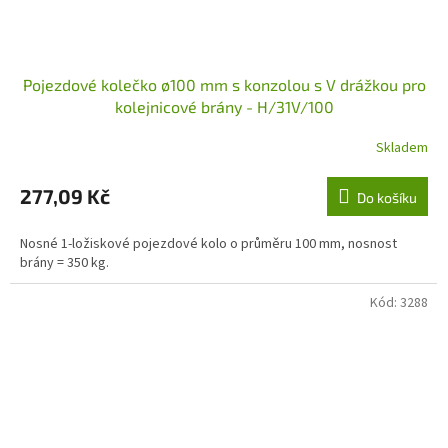
Pojezdové kolečko ø100 mm s konzolou s V drážkou pro
kolejnicové brány - H/31V/100
Skladem
277,09 Kč
Do košíku
Nosné 1-ložiskové pojezdové kolo o průměru 100 mm, nosnost
brány = 350 kg.
Kód:
3288