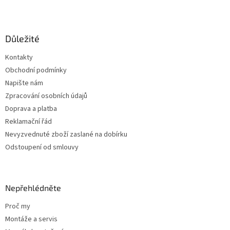
Z
á
p
a
Důležité
t
Kontakty
í
Obchodní podmínky
Napište nám
Zpracování osobních údajů
Doprava a platba
Reklamační řád
Nevyzvednuté zboží zaslané na dobírku
Odstoupení od smlouvy
Nepřehlédněte
Proč my
Montáže a servis