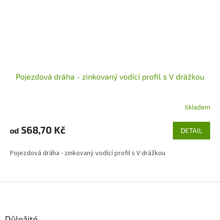
Pojezdová dráha - zinkovaný vodící profil s V drážkou
Skladem
568,70 Kč
od
DETAIL
Pojezdová dráha - zinkovaný vodící profil s V drážkou
Z
á
p
a
Důležité