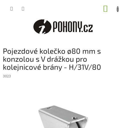
Přejít
NÁKUP
na
obsah
KOŠÍK
Pojezdové kolečko ø80 mm s
konzolou s V drážkou pro
kolejnicové brány - H/31V/80
3023