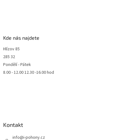
Kde nás najdete
Hlízov 85
285 32
Pondělí - Pátek
8.00 - 12.00 12.30 -16.00 hod
Kontakt
info
@
i-pohony.cz