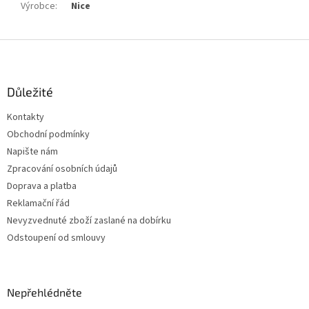
Výrobce
:
Nice
Z
á
p
a
Důležité
t
Kontakty
í
Obchodní podmínky
Napište nám
Zpracování osobních údajů
Doprava a platba
Reklamační řád
Nevyzvednuté zboží zaslané na dobírku
Odstoupení od smlouvy
Nepřehlédněte