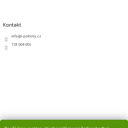
Kontakt
info
@
i-pohony.cz
728 004 001