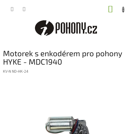
Přejít
NÁKUP
na
obsah
KOŠÍK
Motorek s enkodérem pro pohony
HYKE - MDC1940
KV-N ND-HK-24