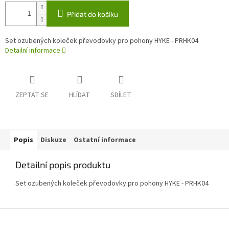
Přidat do košíku
Set ozubených koleček převodovky pro pohony HYKE - PRHK04
Detailní informace
ZEPTAT SE
HLÍDAT
SDÍLET
Popis
Diskuze
Ostatní informace
Detailní popis produktu
Set ozubených koleček převodovky pro pohony HYKE - PRHK04
Z
á