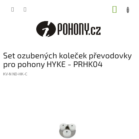
Přejít
NÁKUP
na
obsah
KOŠÍK
Set ozubených koleček převodovky
pro pohony HYKE - PRHK04
KV-N ND-HK-C