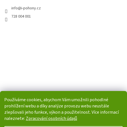
info
@
i-pohony.cz
728 004 001
Používáme cookies, abychom Vám umožnili pohodlné
prohlížení webu a díky analýze provozu webu neustále
zlepšovali jeho funkce, výkon a použitelnost. Více informací
naleznete:
Zpracování osobních údajů