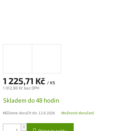
1 225,71 Kč
/ KS
1 012,98 Kč bez DPH
Měrná
Skladem do 48 hodin
cena:
Můžeme doručit do:
12.8.2026
Možnosti doručení
Přidat do košíku