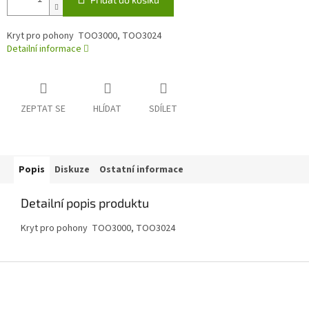
Kryt pro pohony TOO3000, TOO3024
Detailní informace
ZEPTAT SE
HLÍDAT
SDÍLET
Popis
Diskuze
Ostatní informace
Detailní popis produktu
Kryt pro pohony TOO3000, TOO3024
Z
á
p