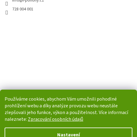
info
@
i-pohony.cz
728 004 001
Používáme cookies, abychom Vám umožnili pohodlné
prohlížení webu a díky analýze provozu webu neustále
zlepšovali jeho funkce, výkon a použitelnost. Více informací
naleznete:
Zpracování osobních údajů
Vytvořil Shoptet
Nastavení