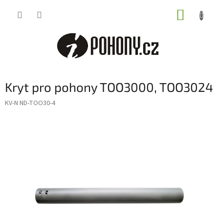
Přejít
NÁKUP
na
obsah
KOŠÍK
Kryt pro pohony TOO3000, TOO3024
KV-N ND-TOO30-4