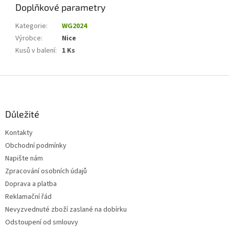
Doplňkové parametry
Kategorie
:
WG2024
Výrobce
:
Nice
Kusů v balení
:
1 Ks
Z
á
p
a
Důležité
t
Kontakty
í
Obchodní podmínky
Napište nám
Zpracování osobních údajů
Doprava a platba
Reklamační řád
Nevyzvednuté zboží zaslané na dobírku
Odstoupení od smlouvy