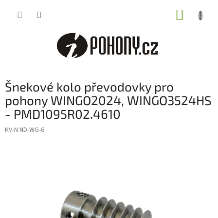
Přejít
NÁKUP
na
obsah
KOŠÍK
Šnekové kolo převodovky pro
pohony WINGO2024, WINGO3524HS
- PMD1095R02.4610
KV-N ND-WG-6