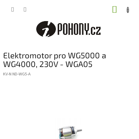
Přejít
NÁKUP
na
obsah
KOŠÍK
Elektromotor pro WG5000 a
WG4000, 230V - WGA05
KV-N ND-WG5-A