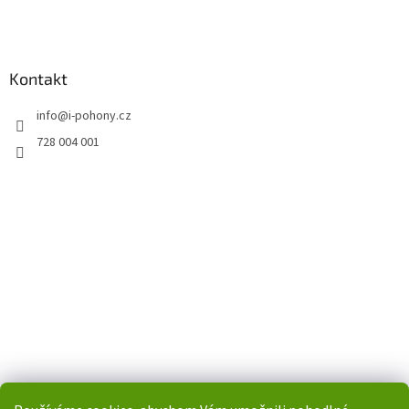
Kontakt
info
@
i-pohony.cz
728 004 001