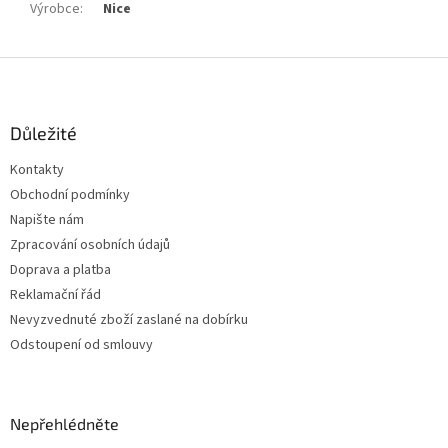
Výrobce
:
Nice
Z
á
p
a
Důležité
t
Kontakty
í
Obchodní podmínky
Napište nám
Zpracování osobních údajů
Doprava a platba
Reklamační řád
Nevyzvednuté zboží zaslané na dobírku
Odstoupení od smlouvy
Nepřehlédněte