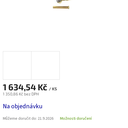
1 634,54 Kč
/ KS
1 350,86 Kč bez DPH
Měrná
Na objednávku
cena:
Můžeme doručit do:
21.9.2026
Možnosti doručení