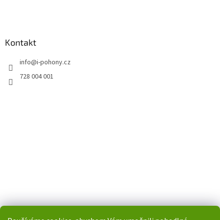
Kontakt
info
@
i-pohony.cz
728 004 001