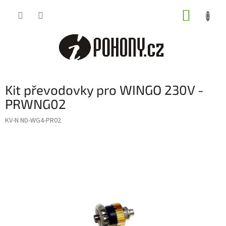
Přejít
NÁKUP
na
obsah
KOŠÍK
Kit převodovky pro WINGO 230V -
PRWNG02
KV-N ND-WG4-PR02