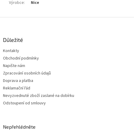
Výrobce
:
Nice
Z
á
p
a
Důležité
t
Kontakty
í
Obchodní podmínky
Napište nám
Zpracování osobních údajů
Doprava a platba
Reklamační řád
Nevyzvednuté zboží zaslané na dobírku
Odstoupení od smlouvy
Nepřehlédněte